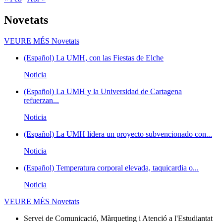
Novetats
VEURE MÉS
Novetats
(Español) La UMH, con las Fiestas de Elche
Noticia
(Español) La UMH y la Universidad de Cartagena
refuerzan...
Noticia
(Español) La UMH lidera un proyecto subvencionado con...
Noticia
(Español) Temperatura corporal elevada, taquicardia o...
Noticia
VEURE MÉS
Novetats
Servei de Comunicació, Màrqueting i Atenció a l'Estudiantat