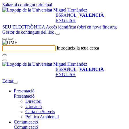
Saltar al contingut principal
ESPAÑOL
VALENCIÀ
ENGLISH
SEU ELECTRÒNICA
Accés identificat (obri en nova finestra)
Gestor de continguts del lloc
Introdueix la teua cerca
ESPAÑOL
VALENCIÀ
ENGLISH
Editar
Presentació
Presentació
Directori
Ubicació
Carta de Serveis
Política Ambiental
Comunicació
Comunicació