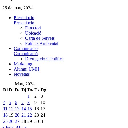
26 de març 2024
Presentació
Presentació
Directori
Ubicació
Carta de Serveis
Política Ambiental
Comunicació
Comunicació
Divulgació Científica
Marketing
Alumni UMH
Novetats
Març 2024
Dl
Dt
Dc
Dj
Dv
Ds
Dg
1
2
3
4
5
6
7
8
9
10
11
12
13
14
15
16
17
18
19
20
21
22
23
24
25
26
27
28
29
30
31
« Feb
Abr »