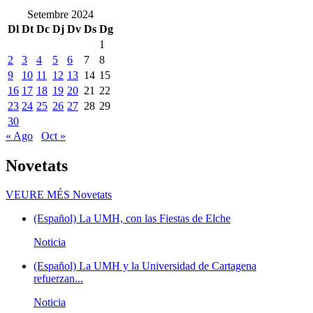
Setembre 2024
Dl
Dt
Dc
Dj
Dv
Ds
Dg
1
2
3
4
5
6
7
8
9
10
11
12
13
14
15
16
17
18
19
20
21
22
23
24
25
26
27
28
29
30
« Ago
Oct »
Novetats
VEURE MÉS
Novetats
(Español) La UMH, con las Fiestas de Elche
Noticia
(Español) La UMH y la Universidad de Cartagena
refuerzan...
Noticia