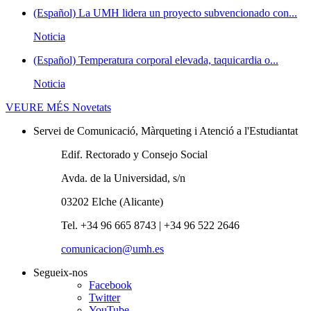
(Español) La UMH lidera un proyecto subvencionado con...
Noticia
(Español) Temperatura corporal elevada, taquicardia o...
Noticia
VEURE MÉS
Novetats
Servei de Comunicació, Màrqueting i Atenció a l'Estudiantat
Edif. Rectorado y Consejo Social
Avda. de la Universidad, s/n
03202 Elche (Alicante)
Tel. +34 96 665 8743 | +34 96 522 2646
comunicacion@umh.es
Segueix-nos
Facebook
Twitter
YouTube