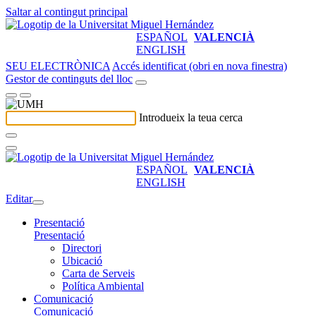
Saltar al contingut principal
ESPAÑOL
VALENCIÀ
ENGLISH
SEU ELECTRÒNICA
Accés identificat (obri en nova finestra)
Gestor de continguts del lloc
Introdueix la teua cerca
ESPAÑOL
VALENCIÀ
ENGLISH
Editar
Presentació
Presentació
Directori
Ubicació
Carta de Serveis
Política Ambiental
Comunicació
Comunicació