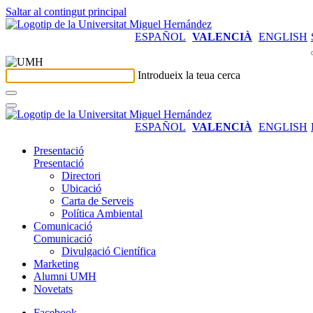
Saltar al contingut principal
ESPAÑOL
VALENCIÀ
ENGLISH
Introdueix la teua cerca
ESPAÑOL
VALENCIÀ
ENGLISH
Presentació
Presentació
Directori
Ubicació
Carta de Serveis
Política Ambiental
Comunicació
Comunicació
Divulgació Científica
Marketing
Alumni UMH
Novetats
Facebook