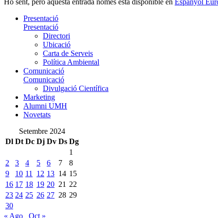
Ho sent, però aquesta entrada només està disponible en
Espanyol Eur
Presentació
Presentació
Directori
Ubicació
Carta de Serveis
Política Ambiental
Comunicació
Comunicació
Divulgació Científica
Marketing
Alumni UMH
Novetats
Setembre 2024
Dl
Dt
Dc
Dj
Dv
Ds
Dg
1
2
3
4
5
6
7
8
9
10
11
12
13
14
15
16
17
18
19
20
21
22
23
24
25
26
27
28
29
30
« Ago
Oct »