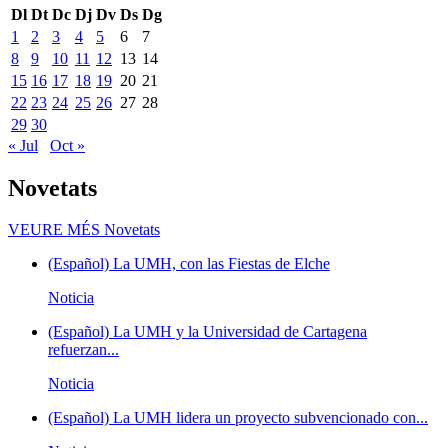
Dl
Dt
Dc
Dj
Dv
Ds
Dg
1
2
3
4
5
6
7
8
9
10
11
12
13
14
15
16
17
18
19
20
21
22
23
24
25
26
27
28
29
30
« Jul
Oct »
Novetats
VEURE MÉS
Novetats
(Español) La UMH, con las Fiestas de Elche
Noticia
(Español) La UMH y la Universidad de Cartagena
refuerzan...
Noticia
(Español) La UMH lidera un proyecto subvencionado con...