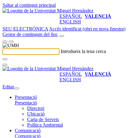
Saltar al contingut principal
ESPAÑOL
VALENCIÀ
ENGLISH
SEU ELECTRÒNICA
Accés identificat (obri en nova finestra)
Gestor de continguts del lloc
Introdueix la teua cerca
ESPAÑOL
VALENCIÀ
ENGLISH
Editar
Presentació
Presentació
Directori
Ubicació
Carta de Serveis
Política Ambiental
Comunicació
Comunicació