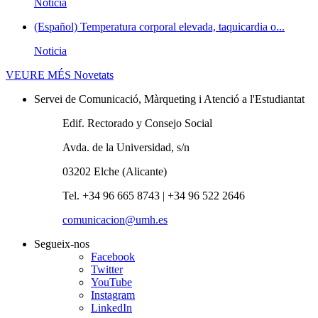
Noticia
(Español) Temperatura corporal elevada, taquicardia o...
Noticia
VEURE MÉS
Novetats
Servei de Comunicació, Màrqueting i Atenció a l'Estudiantat
Edif. Rectorado y Consejo Social
Avda. de la Universidad, s/n
03202 Elche (Alicante)
Tel. +34 96 665 8743 | +34 96 522 2646
comunicacion@umh.es
Segueix-nos
Facebook
Twitter
YouTube
Instagram
LinkedIn