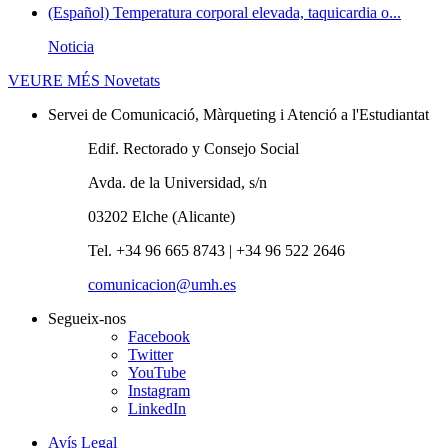
(Español) Temperatura corporal elevada, taquicardia o...
Noticia
VEURE MÉS
Novetats
Servei de Comunicació, Màrqueting i Atenció a l'Estudiantat
Edif. Rectorado y Consejo Social
Avda. de la Universidad, s/n
03202 Elche (Alicante)
Tel. +34 96 665 8743 | +34 96 522 2646
comunicacion@umh.es
Segueix-nos
Facebook
Twitter
YouTube
Instagram
LinkedIn
Avís Legal