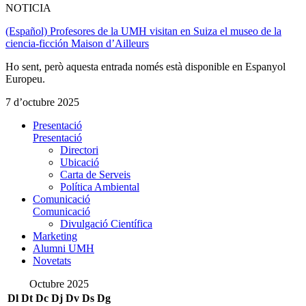
NOTICIA
(Español) Profesores de la UMH visitan en Suiza el museo de la
ciencia-ficción Maison d’Ailleurs
Ho sent, però aquesta entrada només està disponible en Espanyol
Europeu.
7 d’octubre 2025
Presentació
Presentació
Directori
Ubicació
Carta de Serveis
Política Ambiental
Comunicació
Comunicació
Divulgació Científica
Marketing
Alumni UMH
Novetats
Octubre 2025
Dl
Dt
Dc
Dj
Dv
Ds
Dg