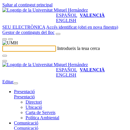
Saltar al contingut principal
ESPAÑOL
VALENCIÀ
ENGLISH
SEU ELECTRÒNICA
Accés identificat (obri en nova finestra)
Gestor de continguts del lloc
Introdueix la teua cerca
ESPAÑOL
VALENCIÀ
ENGLISH
Editar
Presentació
Presentació
Directori
Ubicació
Carta de Serveis
Política Ambiental
Comunicació
Comunicació