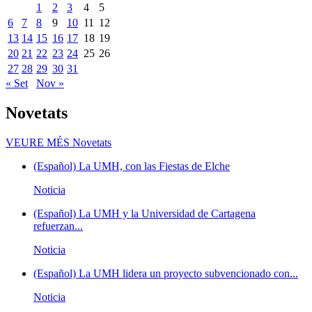
1
2
3
4
5
6
7
8
9
10
11
12
13
14
15
16
17
18
19
20
21
22
23
24
25
26
27
28
29
30
31
« Set
Nov »
Novetats
VEURE MÉS
Novetats
(Español) La UMH, con las Fiestas de Elche
Noticia
(Español) La UMH y la Universidad de Cartagena
refuerzan...
Noticia
(Español) La UMH lidera un proyecto subvencionado con...
Noticia