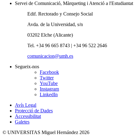
Servei de Comunicació, Màrqueting i Atenció a l'Estudiantat
Edif. Rectorado y Consejo Social
Avda. de la Universidad, s/n
03202 Elche (Alicante)
Tel. +34 96 665 8743 | +34 96 522 2646
comunicacion@umh.es
Segueix-nos
Facebook
Twitter
YouTube
Instagram
LinkedIn
Avís Legal
Protecció de Dades
Accessibilitat
Galetes
© UNIVERSITAS Miguel Hernández 2026