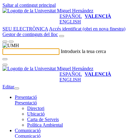
Saltar al contingut principal
ESPAÑOL
VALENCIÀ
ENGLISH
SEU ELECTRÒNICA
Accés identificat (obri en nova finestra)
Gestor de continguts del lloc
Introdueix la teua cerca
ESPAÑOL
VALENCIÀ
ENGLISH
Editar
Presentació
Presentació
Directori
Ubicació
Carta de Serveis
Política Ambiental
Comunicació
Comunicació