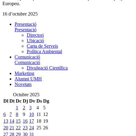
Europeu.
16 d’octubre 2025
Presentació
Presentació
Directori
Ubicació
Carta de Serveis
Política Ambiental
Comunicació
Comunicació
Divulgació Científica
Marketing
Alumni UMH
Novetats
Octubre 2025
Dl
Dt
Dc
Dj
Dv
Ds
Dg
1
2
3
4
5
6
7
8
9
10
11
12
13
14
15
16
17
18
19
20
21
22
23
24
25
26
27
28
29
30
31