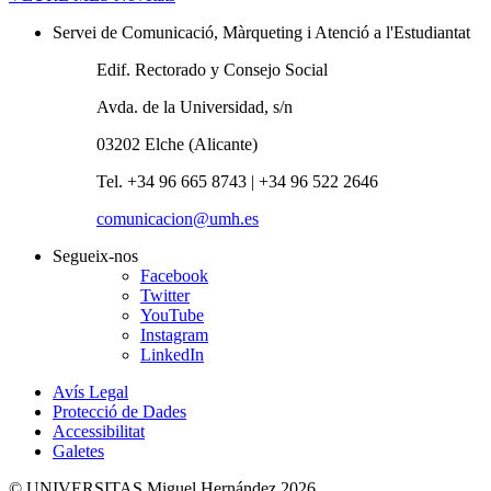
Servei de Comunicació, Màrqueting i Atenció a l'Estudiantat
Edif. Rectorado y Consejo Social
Avda. de la Universidad, s/n
03202 Elche (Alicante)
Tel. +34 96 665 8743 | +34 96 522 2646
comunicacion@umh.es
Segueix-nos
Facebook
Twitter
YouTube
Instagram
LinkedIn
Avís Legal
Protecció de Dades
Accessibilitat
Galetes
© UNIVERSITAS Miguel Hernández 2026