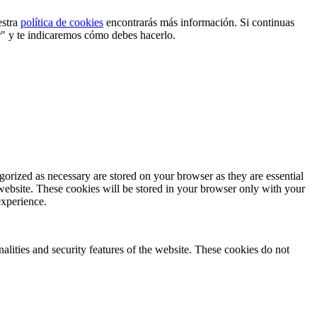
estra
política de cookies
encontrarás más información. Si continuas
r" y te indicaremos cómo debes hacerlo.
gorized as necessary are stored on your browser as they are essential
 website. These cookies will be stored in your browser only with your
experience.
nalities and security features of the website. These cookies do not