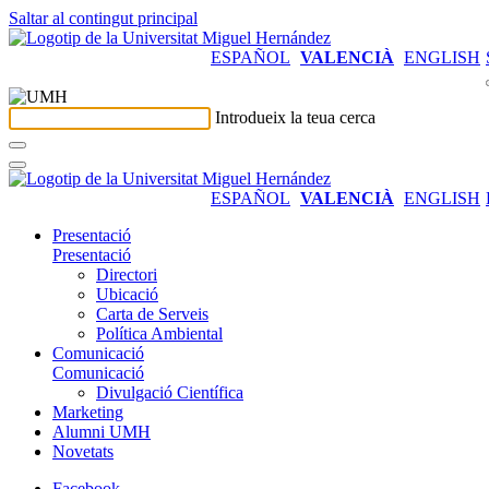
Saltar al contingut principal
ESPAÑOL
VALENCIÀ
ENGLISH
Introdueix la teua cerca
ESPAÑOL
VALENCIÀ
ENGLISH
Presentació
Presentació
Directori
Ubicació
Carta de Serveis
Política Ambiental
Comunicació
Comunicació
Divulgació Científica
Marketing
Alumni UMH
Novetats
Facebook