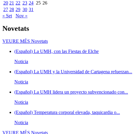
20
21
22
23
24
25
26
27
28
29
30
31
« Set
Nov »
Novetats
VEURE MÉS
Novetats
(Español) La UMH, con las Fiestas de Elche
Noticia
(Español) La UMH y la Universidad de Cartagena refuerzan...
Noticia
(Español) La UMH lidera un proyecto subvencionado con...
Noticia
(Español) Temperatura corporal elevada, taquicardia o...
Noticia
VEURE MÉS
Novetats