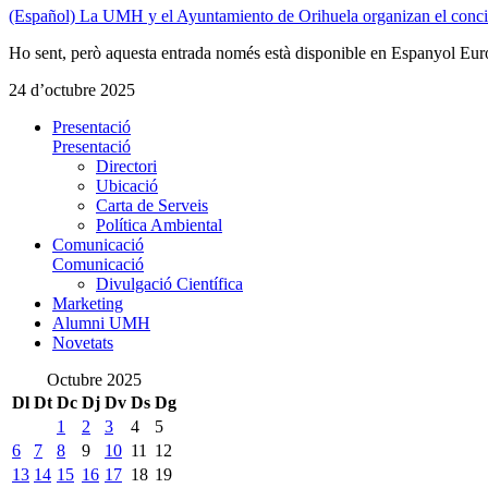
(Español) La UMH y el Ayuntamiento de Orihuela organizan el concier
Ho sent, però aquesta entrada només està disponible en Espanyol Eur
24 d’octubre 2025
Presentació
Presentació
Directori
Ubicació
Carta de Serveis
Política Ambiental
Comunicació
Comunicació
Divulgació Científica
Marketing
Alumni UMH
Novetats
Octubre 2025
Dl
Dt
Dc
Dj
Dv
Ds
Dg
1
2
3
4
5
6
7
8
9
10
11
12
13
14
15
16
17
18
19