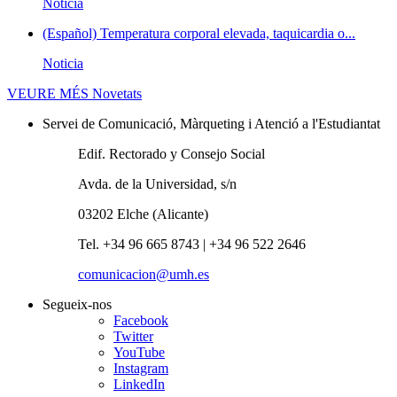
Noticia
(Español) Temperatura corporal elevada, taquicardia o...
Noticia
VEURE MÉS
Novetats
Servei de Comunicació, Màrqueting i Atenció a l'Estudiantat
Edif. Rectorado y Consejo Social
Avda. de la Universidad, s/n
03202 Elche (Alicante)
Tel. +34 96 665 8743 | +34 96 522 2646
comunicacion@umh.es
Segueix-nos
Facebook
Twitter
YouTube
Instagram
LinkedIn