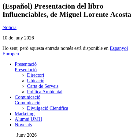
(Español) Presentación del libro
Influenciables, de Miguel Lorente Acosta
Noticia
10 de juny 2026
Ho sent, però aquesta entrada només està disponible en
Espanyol
Europeu
.
Presentació
Presentació
Directori
Ubicació
Carta de Serveis
Política Ambiental
Comunicació
Comunicació
Divulgació Científica
Marketing
Alumni UMH
Novetats
Juny 2026