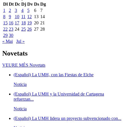
Dl
Dt
Dc
Dj
Dv
Ds
Dg
1
2
3
4
5
6
7
8
9
10
11
12
13
14
15
16
17
18
19
20
21
22
23
24
25
26
27
28
29
30
« Mai
Jul »
Novetats
VEURE MÉS
Novetats
(Español) La UMH, con las Fiestas de Elche
Noticia
(Español) La UMH y la Universidad de Cartagena
refuerzan...
Noticia
(Español) La UMH lidera un proyecto subvencionado con...