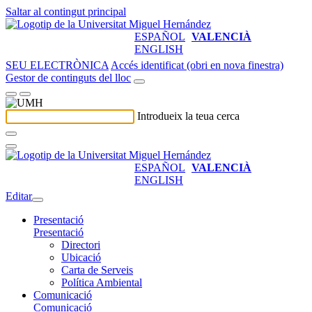
Saltar al contingut principal
ESPAÑOL
VALENCIÀ
ENGLISH
SEU ELECTRÒNICA
Accés identificat (obri en nova finestra)
Gestor de continguts del lloc
Introdueix la teua cerca
ESPAÑOL
VALENCIÀ
ENGLISH
Editar
Presentació
Presentació
Directori
Ubicació
Carta de Serveis
Política Ambiental
Comunicació
Comunicació