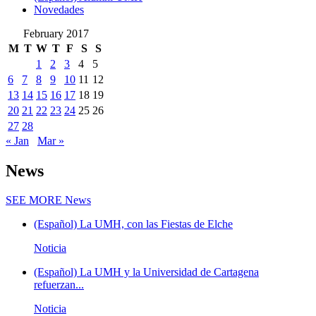
Novedades
February 2017
M
T
W
T
F
S
S
1
2
3
4
5
6
7
8
9
10
11
12
13
14
15
16
17
18
19
20
21
22
23
24
25
26
27
28
« Jan
Mar »
News
SEE MORE
News
(Español) La UMH, con las Fiestas de Elche
Noticia
(Español) La UMH y la Universidad de Cartagena
refuerzan...
Noticia