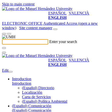
Skip to main content
ESPAÑOL
VALENCIÀ
ENGLISH
ELECTRONIC OFFICE
Authenticated Access (open a new
window)
Site content manager
Enter your search
ESPAÑOL
VALENCIÀ
ENGLISH
Edit
Introduction
Introduction
(Español) Directorio
Localización
Carta de Servicios
(Español) Política Ambiental
(Español) Comunicación
(Español) Comunicación