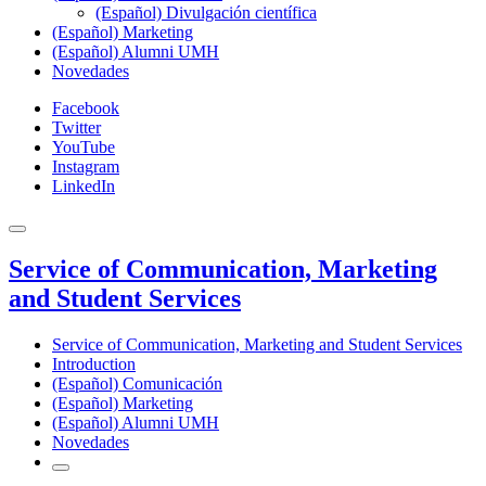
(Español) Divulgación científica
(Español) Marketing
(Español) Alumni UMH
Novedades
Facebook
Twitter
YouTube
Instagram
LinkedIn
Service of Communication, Marketing
and Student Services
Service of Communication, Marketing and Student Services
Introduction
(Español) Comunicación
(Español) Marketing
(Español) Alumni UMH
Novedades