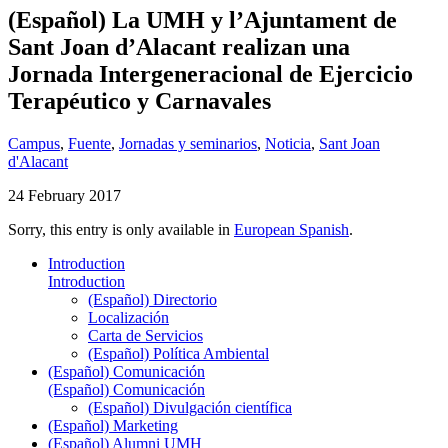
(Español) La UMH y l’Ajuntament de
Sant Joan d’Alacant realizan una
Jornada Intergeneracional de Ejercicio
Terapéutico y Carnavales
Campus
,
Fuente
,
Jornadas y seminarios
,
Noticia
,
Sant Joan
d'Alacant
24 February 2017
Sorry, this entry is only available in
European Spanish
.
Introduction
Introduction
(Español) Directorio
Localización
Carta de Servicios
(Español) Política Ambiental
(Español) Comunicación
(Español) Comunicación
(Español) Divulgación científica
(Español) Marketing
(Español) Alumni UMH