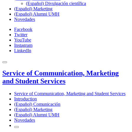
(Español) Divulgación científica
(Español) Marketing
(Español) Alumni UMH
Novedades
Facebook
Twitter
YouTube
Instagram
LinkedIn
Service of Communication, Marketing
and Student Services
Service of Communication, Marketing and Student Services
Introduction
(Español) Comunicación
(Español) Marketing
(Español) Alumni UMH
Novedades