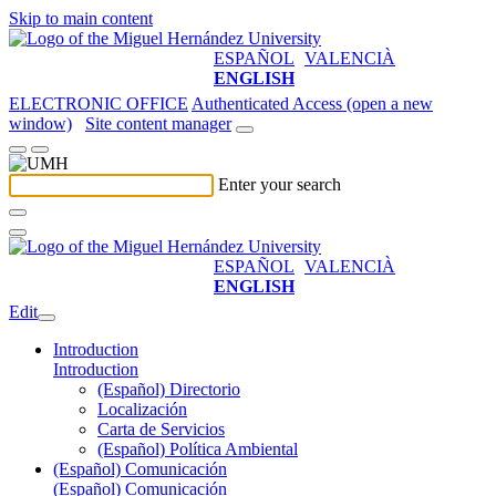
Skip to main content
ESPAÑOL
VALENCIÀ
ENGLISH
ELECTRONIC OFFICE
Authenticated Access (open a new
window)
Site content manager
Enter your search
ESPAÑOL
VALENCIÀ
ENGLISH
Edit
Introduction
Introduction
(Español) Directorio
Localización
Carta de Servicios
(Español) Política Ambiental
(Español) Comunicación
(Español) Comunicación