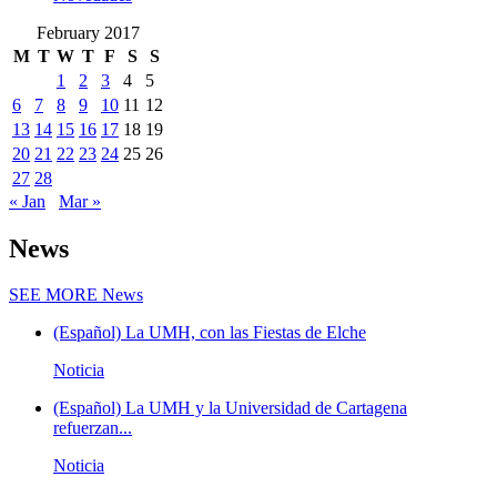
February 2017
M
T
W
T
F
S
S
1
2
3
4
5
6
7
8
9
10
11
12
13
14
15
16
17
18
19
20
21
22
23
24
25
26
27
28
« Jan
Mar »
News
SEE MORE
News
(Español) La UMH, con las Fiestas de Elche
Noticia
(Español) La UMH y la Universidad de Cartagena
refuerzan...
Noticia