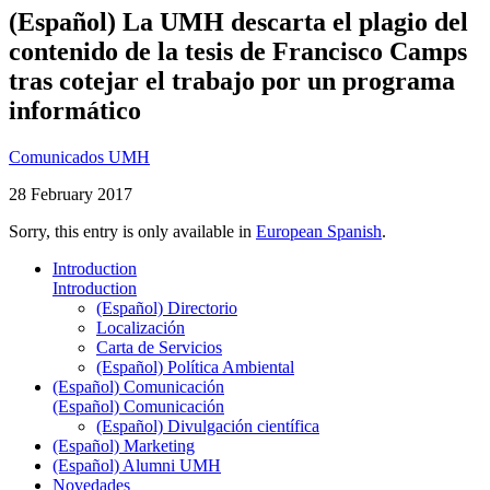
(Español) La UMH descarta el plagio del
contenido de la tesis de Francisco Camps
tras cotejar el trabajo por un programa
informático
Comunicados UMH
28 February 2017
Sorry, this entry is only available in
European Spanish
.
Introduction
Introduction
(Español) Directorio
Localización
Carta de Servicios
(Español) Política Ambiental
(Español) Comunicación
(Español) Comunicación
(Español) Divulgación científica
(Español) Marketing
(Español) Alumni UMH
Novedades