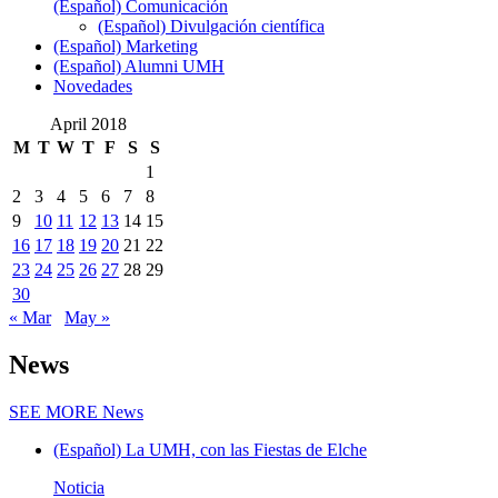
(Español) Comunicación
(Español) Divulgación científica
(Español) Marketing
(Español) Alumni UMH
Novedades
April 2018
M
T
W
T
F
S
S
1
2
3
4
5
6
7
8
9
10
11
12
13
14
15
16
17
18
19
20
21
22
23
24
25
26
27
28
29
30
« Mar
May »
News
SEE MORE
News
(Español) La UMH, con las Fiestas de Elche
Noticia