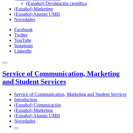
(Español) Divulgación científica
(Español) Marketing
(Español) Alumni UMH
Novedades
Facebook
Twitter
YouTube
Instagram
LinkedIn
Service of Communication, Marketing
and Student Services
Service of Communication, Marketing and Student Services
Introduction
(Español) Comunicación
(Español) Marketing
(Español) Alumni UMH
Novedades