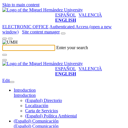
Skip to main content
ESPAÑOL
VALENCIÀ
ENGLISH
ELECTRONIC OFFICE
Authenticated Access (open a new
window)
Site content manager
Enter your search
ESPAÑOL
VALENCIÀ
ENGLISH
Edit
Introduction
Introduction
(Español) Directorio
Localización
Carta de Servicios
(Español) Política Ambiental
(Español) Comunicación
(Español) Comunicación