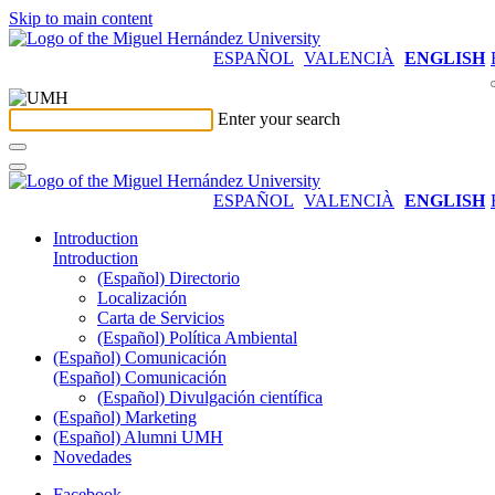
Skip to main content
ESPAÑOL
VALENCIÀ
ENGLISH
Enter your search
ESPAÑOL
VALENCIÀ
ENGLISH
Introduction
Introduction
(Español) Directorio
Localización
Carta de Servicios
(Español) Política Ambiental
(Español) Comunicación
(Español) Comunicación
(Español) Divulgación científica
(Español) Marketing
(Español) Alumni UMH
Novedades
Facebook