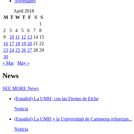
Novedades
April 2018
M
T
W
T
F
S
S
1
2
3
4
5
6
7
8
9
10
11
12
13
14
15
16
17
18
19
20
21
22
23
24
25
26
27
28
29
30
« Mar
May »
News
SEE MORE
News
(Español) La UMH, con las Fiestas de Elche
Noticia
(Español) La UMH y la Universidad de Cartagena refuerzan...
Noticia