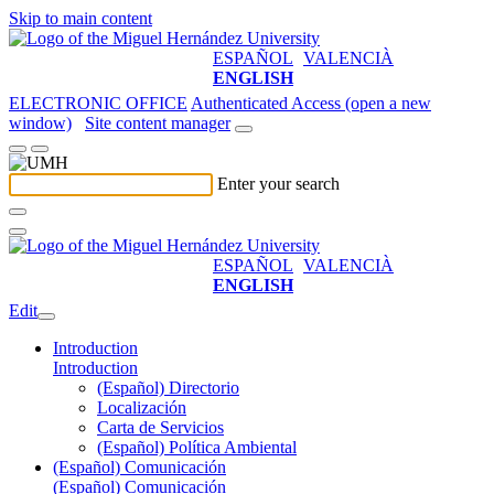
Skip to main content
ESPAÑOL
VALENCIÀ
ENGLISH
ELECTRONIC OFFICE
Authenticated Access (open a new
window)
Site content manager
Enter your search
ESPAÑOL
VALENCIÀ
ENGLISH
Edit
Introduction
Introduction
(Español) Directorio
Localización
Carta de Servicios
(Español) Política Ambiental
(Español) Comunicación
(Español) Comunicación