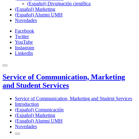
(Español) Divulgación científica
(Español) Marketing
(Español) Alumni UMH
Novedades
Facebook
Twitter
YouTube
Instagram
LinkedIn
Service of Communication, Marketing
and Student Services
Service of Communication, Marketing and Student Services
Introduction
(Español) Comunicación
(Español) Marketing
(Español) Alumni UMH
Novedades