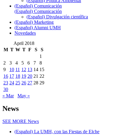
(Español) Política Ambiental
(Español) Comunicación
(Español) Comunicación
(Español) Divulgación científica
(Español) Marketing
(Español) Alumni UMH
Novedades
April 2018
M
T
W
T
F
S
S
1
2
3
4
5
6
7
8
9
10
11
12
13
14
15
16
17
18
19
20
21
22
23
24
25
26
27
28
29
30
« Mar
May »
News
SEE MORE
News
(Español) La UMH, con las Fiestas de Elche