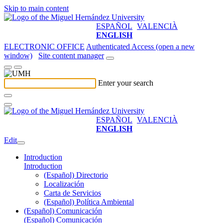
Skip to main content
ESPAÑOL
VALENCIÀ
ENGLISH
ELECTRONIC OFFICE
Authenticated Access (open a new
window)
Site content manager
Enter your search
ESPAÑOL
VALENCIÀ
ENGLISH
Edit
Introduction
Introduction
(Español) Directorio
Localización
Carta de Servicios
(Español) Política Ambiental
(Español) Comunicación
(Español) Comunicación