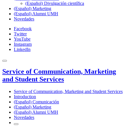
(Español) Divulgación científica
(Español) Marketing
(Español) Alumni UMH
Novedades
Facebook
Twitter
YouTube
Instagram
LinkedIn
Service of Communication, Marketing
and Student Services
Service of Communication, Marketing and Student Services
Introduction
(Español) Comunicación
(Español) Marketing
(Español) Alumni UMH
Novedades