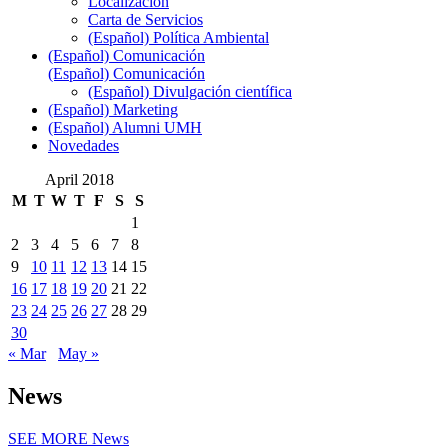
Localización
Carta de Servicios
(Español) Política Ambiental
(Español) Comunicación
(Español) Comunicación
(Español) Divulgación científica
(Español) Marketing
(Español) Alumni UMH
Novedades
April 2018
M
T
W
T
F
S
S
1
2
3
4
5
6
7
8
9
10
11
12
13
14
15
16
17
18
19
20
21
22
23
24
25
26
27
28
29
30
« Mar
May »
News
SEE MORE
News