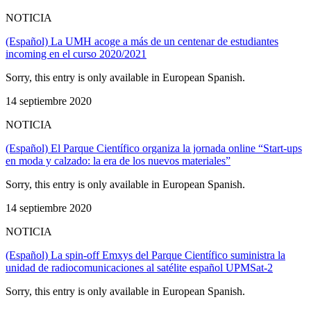
NOTICIA
(Español) La UMH acoge a más de un centenar de estudiantes
incoming en el curso 2020/2021
Sorry, this entry is only available in European Spanish.
14 septiembre 2020
NOTICIA
(Español) El Parque Científico organiza la jornada online “Start-ups
en moda y calzado: la era de los nuevos materiales”
Sorry, this entry is only available in European Spanish.
14 septiembre 2020
NOTICIA
(Español) La spin-off Emxys del Parque Científico suministra la
unidad de radiocomunicaciones al satélite español UPMSat-2
Sorry, this entry is only available in European Spanish.