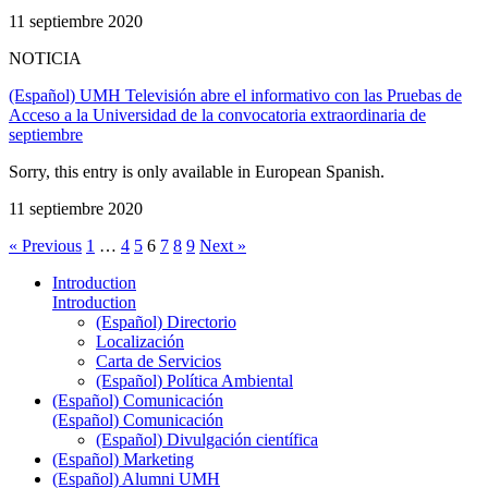
11 septiembre 2020
NOTICIA
(Español) UMH Televisión abre el informativo con las Pruebas de
Acceso a la Universidad de la convocatoria extraordinaria de
septiembre
Sorry, this entry is only available in European Spanish.
11 septiembre 2020
« Previous
1
…
4
5
6
7
8
9
Next »
Introduction
Introduction
(Español) Directorio
Localización
Carta de Servicios
(Español) Política Ambiental
(Español) Comunicación
(Español) Comunicación
(Español) Divulgación científica
(Español) Marketing
(Español) Alumni UMH