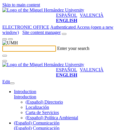
Skip to main content
ESPAÑOL
VALENCIÀ
ENGLISH
ELECTRONIC OFFICE
Authenticated Access (open a new
window)
Site content manager
Enter your search
ESPAÑOL
VALENCIÀ
ENGLISH
Edit
Introduction
Introduction
(Español) Directorio
Localización
Carta de Servicios
(Español) Política Ambiental
(Español) Comunicación
(Español) Comunicación