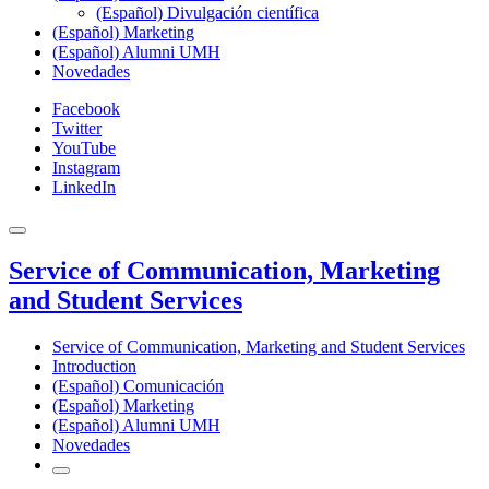
(Español) Divulgación científica
(Español) Marketing
(Español) Alumni UMH
Novedades
Facebook
Twitter
YouTube
Instagram
LinkedIn
Service of Communication, Marketing
and Student Services
Service of Communication, Marketing and Student Services
Introduction
(Español) Comunicación
(Español) Marketing
(Español) Alumni UMH
Novedades