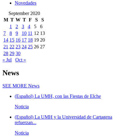
Novedades
September 2020
M
T
W
T
F
S
S
1
2
3
4
5
6
7
8
9
10
11
12
13
14
15
16
17
18
19
20
21
22
23
24
25
26
27
28
29
30
« Jul
Oct »
News
SEE MORE
News
(Español) La UMH, con las Fiestas de Elche
Noticia
(Español) La UMH y la Universidad de Cartagena
refuerzan...
Noticia