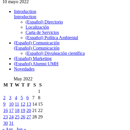
10 mayo 2022
Introduction
Introduction
(Español) Directorio
Localización
Carta de Servicios
(Español) Política Ambiental
(Español) Comunicación
(Español) Comunicación
(Español) Divulgación científica
(Español) Marketing
(Español) Alumni UMH
Novedades
May 2022
M
T
W
T
F
S
S
1
2
3
4
5
6
7
8
9
10
11
12
13
14
15
16
17
18
19
20
21
22
23
24
25
26
27
28
29
30
31
« Apr
Jun »