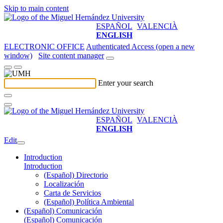
Skip to main content
ESPAÑOL
VALENCIÀ
ENGLISH
ELECTRONIC OFFICE
Authenticated Access (open a new
window)
Site content manager
Enter your search
ESPAÑOL
VALENCIÀ
ENGLISH
Edit
Introduction
Introduction
(Español) Directorio
Localización
Carta de Servicios
(Español) Política Ambiental
(Español) Comunicación
(Español) Comunicación