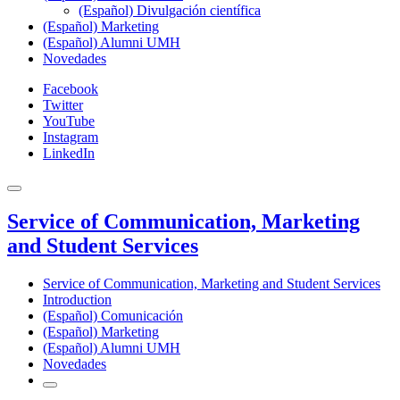
(Español) Divulgación científica
(Español) Marketing
(Español) Alumni UMH
Novedades
Facebook
Twitter
YouTube
Instagram
LinkedIn
Service of Communication, Marketing
and Student Services
Service of Communication, Marketing and Student Services
Introduction
(Español) Comunicación
(Español) Marketing
(Español) Alumni UMH
Novedades