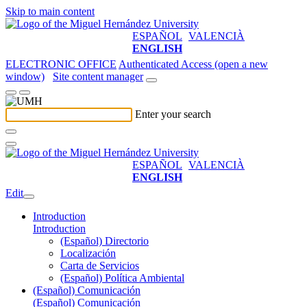
Skip to main content
ESPAÑOL
VALENCIÀ
ENGLISH
ELECTRONIC OFFICE
Authenticated Access (open a new
window)
Site content manager
Enter your search
ESPAÑOL
VALENCIÀ
ENGLISH
Edit
Introduction
Introduction
(Español) Directorio
Localización
Carta de Servicios
(Español) Política Ambiental
(Español) Comunicación
(Español) Comunicación