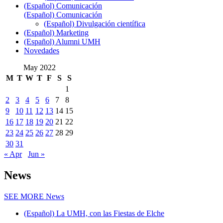
(Español) Comunicación
(Español) Comunicación
(Español) Divulgación científica
(Español) Marketing
(Español) Alumni UMH
Novedades
May 2022
M
T
W
T
F
S
S
1
2
3
4
5
6
7
8
9
10
11
12
13
14
15
16
17
18
19
20
21
22
23
24
25
26
27
28
29
30
31
« Apr
Jun »
News
SEE MORE
News
(Español) La UMH, con las Fiestas de Elche