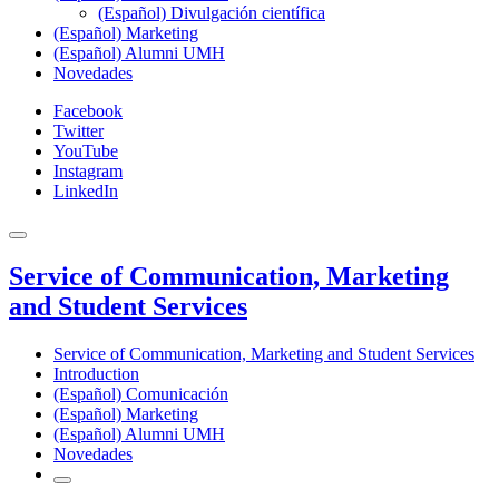
(Español) Divulgación científica
(Español) Marketing
(Español) Alumni UMH
Novedades
Facebook
Twitter
YouTube
Instagram
LinkedIn
Service of Communication, Marketing
and Student Services
Service of Communication, Marketing and Student Services
Introduction
(Español) Comunicación
(Español) Marketing
(Español) Alumni UMH
Novedades