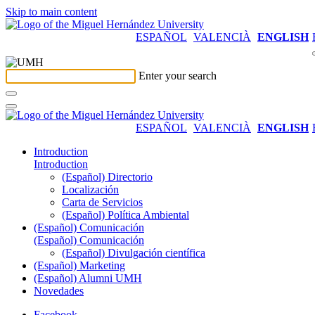
Skip to main content
ESPAÑOL
VALENCIÀ
ENGLISH
Enter your search
ESPAÑOL
VALENCIÀ
ENGLISH
Introduction
Introduction
(Español) Directorio
Localización
Carta de Servicios
(Español) Política Ambiental
(Español) Comunicación
(Español) Comunicación
(Español) Divulgación científica
(Español) Marketing
(Español) Alumni UMH
Novedades
Facebook