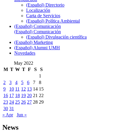
(Español) Directorio
Localización
Carta de Servicios
(Español) Política Ambiental
(Español) Comunicación
(Español) Comunicación
(Español) Divulgación científica
(Español) Marketing
(Español) Alumni UMH
Novedades
May 2022
M
T
W
T
F
S
S
1
2
3
4
5
6
7
8
9
10
11
12
13
14
15
16
17
18
19
20
21
22
23
24
25
26
27
28
29
30
31
« Apr
Jun »
News