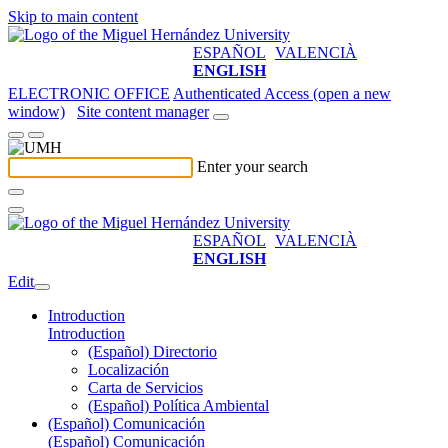
Skip to main content
ESPAÑOL
VALENCIÀ
ENGLISH
ELECTRONIC OFFICE
Authenticated Access (open a new
window)
Site content manager
Enter your search
ESPAÑOL
VALENCIÀ
ENGLISH
Edit
Introduction
Introduction
(Español) Directorio
Localización
Carta de Servicios
(Español) Política Ambiental
(Español) Comunicación
(Español) Comunicación