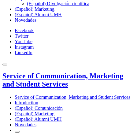
(Español) Divulgación científica
(Español) Marketing
(Español) Alumni UMH
Novedades
Facebook
Twitter
YouTube
Instagram
LinkedIn
Service of Communication, Marketing
and Student Services
Service of Communication, Marketing and Student Services
Introduction
(Español) Comunicación
(Español) Marketing
(Español) Alumni UMH
Novedades