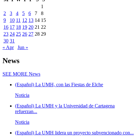
1
2
3
4
5
6
7
8
9
10
11
12
13
14
15
16
17
18
19
20
21
22
23
24
25
26
27
28
29
30
31
« Apr
Jun »
News
SEE MORE
News
(Español) La UMH, con las Fiestas de Elche
Noticia
(Español) La UMH y la Universidad de Cartagena
refuerzan...
Noticia
(Español) La UMH lidera un proyecto subvencionado con...