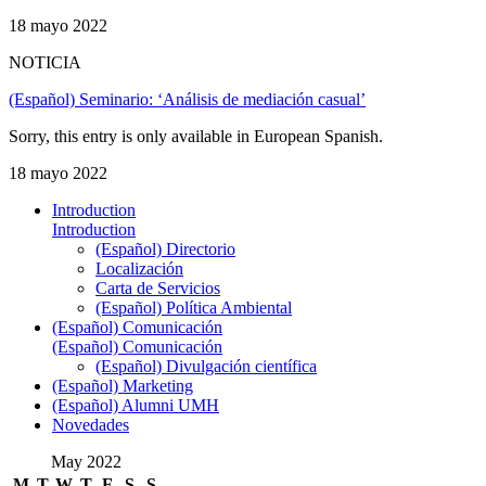
18 mayo 2022
NOTICIA
(Español) Seminario: ‘Análisis de mediación casual’
Sorry, this entry is only available in European Spanish.
18 mayo 2022
Introduction
Introduction
(Español) Directorio
Localización
Carta de Servicios
(Español) Política Ambiental
(Español) Comunicación
(Español) Comunicación
(Español) Divulgación científica
(Español) Marketing
(Español) Alumni UMH
Novedades
May 2022
M
T
W
T
F
S
S