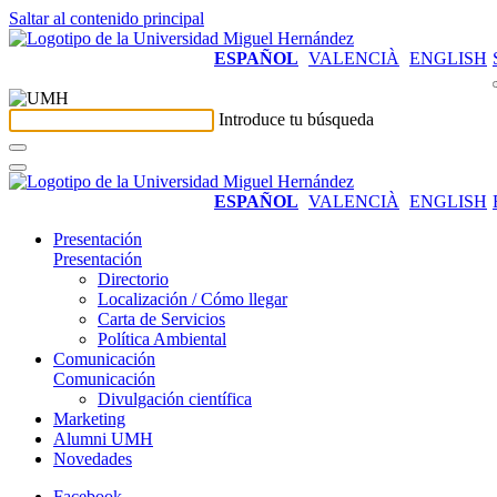
Saltar al contenido principal
ESPAÑOL
VALENCIÀ
ENGLISH
Introduce tu búsqueda
ESPAÑOL
VALENCIÀ
ENGLISH
Presentación
Presentación
Directorio
Localización / Cómo llegar
Carta de Servicios
Política Ambiental
Comunicación
Comunicación
Divulgación científica
Marketing
Alumni UMH
Novedades
Facebook