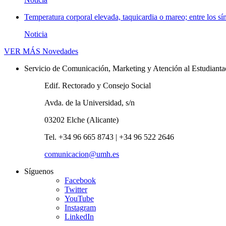
Temperatura corporal elevada, taquicardia o mareo; entre los sí
Noticia
VER MÁS
Novedades
Servicio de Comunicación, Marketing y Atención al Estudiant
Edif. Rectorado y Consejo Social
Avda. de la Universidad, s/n
03202 Elche (Alicante)
Tel. +34 96 665 8743 | +34 96 522 2646
comunicacion@umh.es
Síguenos
Facebook
Twitter
YouTube
Instagram
LinkedIn