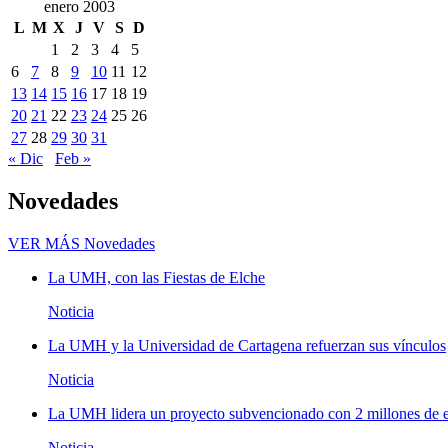
enero 2003
L
M
X
J
V
S
D
1
2
3
4
5
6
7
8
9
10
11
12
13
14
15
16
17
18
19
20
21
22
23
24
25
26
27
28
29
30
31
« Dic
Feb »
Novedades
VER MÁS
Novedades
La UMH, con las Fiestas de Elche
Noticia
La UMH y la Universidad de Cartagena refuerzan sus vínculos
Noticia
La UMH lidera un proyecto subvencionado con 2 millones de eu
Noticia