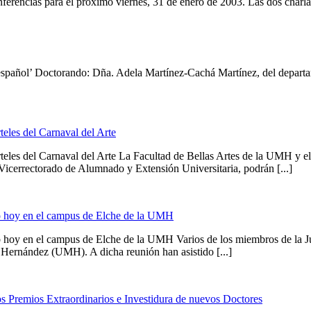
rencias para el próximo viernes, 31 de enero de 2003. Las dos charlas 
io español’ Doctorando: Dña. Adela Martínez-Cachá Martínez, del depart
les del Carnaval del Arte
les del Carnaval del Arte La Facultad de Bellas Artes de la UMH y e
 Vicerrectorado de Alumnado y Extensión Universitaria, podrán [...]
do hoy en el campus de Elche de la UMH
o hoy en el campus de Elche de la UMH Varios de los miembros de la J
l Hernández (UMH). A dicha reunión han asistido [...]
s Premios Extraordinarios e Investidura de nuevos Doctores