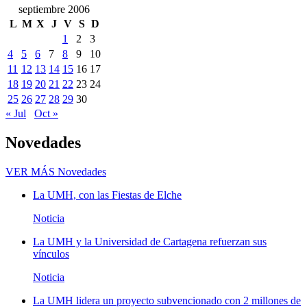
septiembre 2006
L
M
X
J
V
S
D
1
2
3
4
5
6
7
8
9
10
11
12
13
14
15
16
17
18
19
20
21
22
23
24
25
26
27
28
29
30
« Jul
Oct »
Novedades
VER MÁS
Novedades
La UMH, con las Fiestas de Elche
Noticia
La UMH y la Universidad de Cartagena refuerzan sus
vínculos
Noticia
La UMH lidera un proyecto subvencionado con 2 millones de