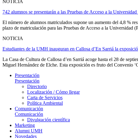
NOTICIA
742 alumnos se presentarán a las Pruebas de Acceso a la Universida
El número de alumnos matriculados supone un aumento del 4,8 % respec
plazo de matriculación para las Pruebas de Acceso a la Universidad (P.
NOTICIA
Estudiantes de la UMH inauguran en Callosa d’En Sarriá la exposició
La Casa de Cultura de Callosa d’en Sarriá acoge hasta el 28 de septie
Miguel Hernández de Elche. Esta exposición es fruto del Convenio ‘Cir
Presentación
Presentación
Directorio
Localización / Cómo llegar
Carta de Servicios
Política Ambiental
Comunicación
Comunicación
Divulgación científica
Marketing
Alumni UMH
Novedades