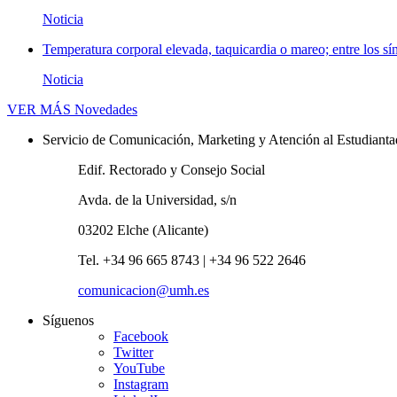
Noticia
Temperatura corporal elevada, taquicardia o mareo; entre los sí
Noticia
VER MÁS
Novedades
Servicio de Comunicación, Marketing y Atención al Estudiant
Edif. Rectorado y Consejo Social
Avda. de la Universidad, s/n
03202 Elche (Alicante)
Tel. +34 96 665 8743 | +34 96 522 2646
comunicacion@umh.es
Síguenos
Facebook
Twitter
YouTube
Instagram