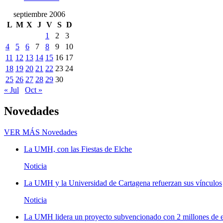
septiembre 2006
L
M
X
J
V
S
D
1
2
3
4
5
6
7
8
9
10
11
12
13
14
15
16
17
18
19
20
21
22
23
24
25
26
27
28
29
30
« Jul
Oct »
Novedades
VER MÁS
Novedades
La UMH, con las Fiestas de Elche
Noticia
La UMH y la Universidad de Cartagena refuerzan sus vínculos
Noticia
La UMH lidera un proyecto subvencionado con 2 millones de eu