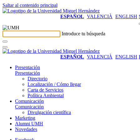
Saltar al contenido principal
ESPAÑOL
VALENCIÀ
ENGLISH
Introduce tu búsqueda
ESPAÑOL
VALENCIÀ
ENGLISH
Presentación
Presentación
Directorio
Localización / Cómo llegar
Carta de Servicios
Política Ambiental
Comunicación
Comunicación
Divulgación científica
Marketing
Alumni UMH
Novedades
Facebook