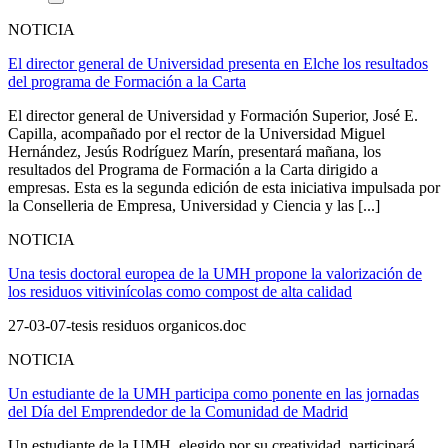
NOTICIA
El director general de Universidad presenta en Elche los resultados
del programa de Formación a la Carta
El director general de Universidad y Formación Superior, José E.
Capilla, acompañado por el rector de la Universidad Miguel
Hernández, Jesús Rodríguez Marín, presentará mañana, los
resultados del Programa de Formación a la Carta dirigido a
empresas. Esta es la segunda edición de esta iniciativa impulsada por
la Conselleria de Empresa, Universidad y Ciencia y las [...]
NOTICIA
Una tesis doctoral europea de la UMH propone la valorización de
los residuos vitivinícolas como compost de alta calidad
27-03-07-tesis residuos organicos.doc
NOTICIA
Un estudiante de la UMH participa como ponente en las jornadas
del Día del Emprendedor de la Comunidad de Madrid
Un estudiante de la UMH, elegido por su creatividad, participará