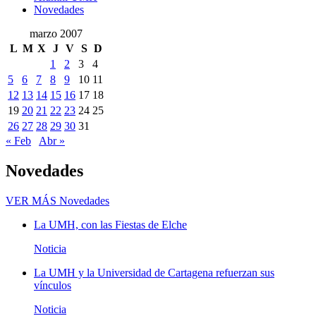
Novedades
marzo 2007
L
M
X
J
V
S
D
1
2
3
4
5
6
7
8
9
10
11
12
13
14
15
16
17
18
19
20
21
22
23
24
25
26
27
28
29
30
31
« Feb
Abr »
Novedades
VER MÁS
Novedades
La UMH, con las Fiestas de Elche
Noticia
La UMH y la Universidad de Cartagena refuerzan sus
vínculos
Noticia