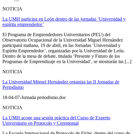
NOTICIA
La UMH participa en León dentro de las jornadas ‘Universidad y
espíritu emprendedor’
El Programa de Emprendedores Universitarios (PEU) del
Observatorio Ocupacional de la Universidad Miguel Hernández
participará mañana, 19 de abril, en las Jornadas ‘Universidad y
Espíritu Emprendedor’, organizadas por la Universidad de León.
Dentro de la mesa de debate, titulada ‘Presente y Futuro de los
Programas de Emprendizaje en la Universidad’, se mostrarán las [...]
NOTICIA
La Universidad Miguel Hernández organiza las II Jornadas de
Periodismo
18-04-07-Jornada periodismo.doc
NOTICIA
La UMH acoge una sesión práctica del Curso de Experto
Universitario en Protocolo y Ceremonial
La Escuela Internacional de Protocolo de Elche, dentro del curso de