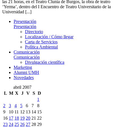
las 21 horas, en el Teatro Clunia de Burgos, la obra de teatro
‘Yerma’, dentro del I Encuentro de Teatro Universitario de la
Universidad [...]
Presentación
Presentación
Directorio
Localización / Cómo llegar
Carta de Servicios
Política Ambiental
Comunicación
Comunicación
Divulgación científica
Marketing
Alumni UMH
Novedades
abril 2007
L
M
X
J
V
S
D
1
2
3
4
5
6
7
8
9
10
11
12
13
14
15
16
17
18
19
20
21
22
23
24
25
26
27
28
29