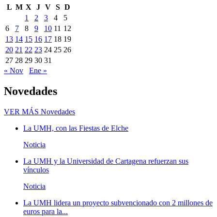
L
M
X
J
V
S
D
1
2
3
4
5
6
7
8
9
10
11
12
13
14
15
16
17
18
19
20
21
22
23
24
25
26
27
28
29
30
31
« Nov
Ene »
Novedades
VER MÁS
Novedades
La UMH, con las Fiestas de Elche
Noticia
La UMH y la Universidad de Cartagena refuerzan sus
vínculos
Noticia
La UMH lidera un proyecto subvencionado con 2 millones de
euros para la...