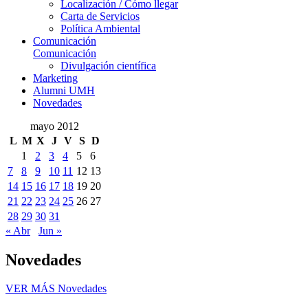
Localización / Cómo llegar
Carta de Servicios
Política Ambiental
Comunicación
Comunicación
Divulgación científica
Marketing
Alumni UMH
Novedades
mayo 2012
L
M
X
J
V
S
D
1
2
3
4
5
6
7
8
9
10
11
12
13
14
15
16
17
18
19
20
21
22
23
24
25
26
27
28
29
30
31
« Abr
Jun »
Novedades
VER MÁS
Novedades