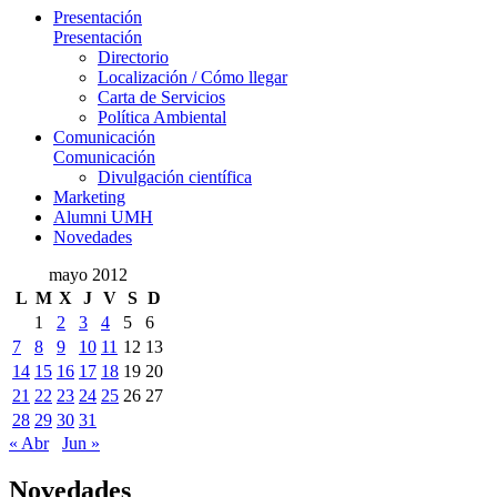
Presentación
Presentación
Directorio
Localización / Cómo llegar
Carta de Servicios
Política Ambiental
Comunicación
Comunicación
Divulgación científica
Marketing
Alumni UMH
Novedades
mayo 2012
L
M
X
J
V
S
D
1
2
3
4
5
6
7
8
9
10
11
12
13
14
15
16
17
18
19
20
21
22
23
24
25
26
27
28
29
30
31
« Abr
Jun »
Novedades