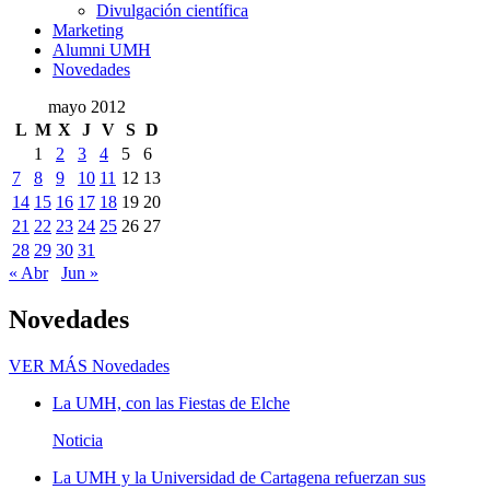
Divulgación científica
Marketing
Alumni UMH
Novedades
mayo 2012
L
M
X
J
V
S
D
1
2
3
4
5
6
7
8
9
10
11
12
13
14
15
16
17
18
19
20
21
22
23
24
25
26
27
28
29
30
31
« Abr
Jun »
Novedades
VER MÁS
Novedades
La UMH, con las Fiestas de Elche
Noticia
La UMH y la Universidad de Cartagena refuerzan sus