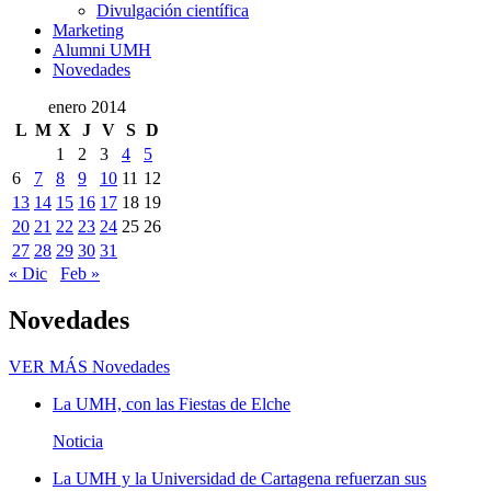
Divulgación científica
Marketing
Alumni UMH
Novedades
enero 2014
L
M
X
J
V
S
D
1
2
3
4
5
6
7
8
9
10
11
12
13
14
15
16
17
18
19
20
21
22
23
24
25
26
27
28
29
30
31
« Dic
Feb »
Novedades
VER MÁS
Novedades
La UMH, con las Fiestas de Elche
Noticia
La UMH y la Universidad de Cartagena refuerzan sus