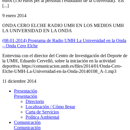
euros (150 euros per al personal i estudiants de la Universitat). Els
[...]
9 enero 2014
ONDA CERO ELCHE RADIO UMH EN LOS MEDIOS UMH
LA UNIVERSIDAD EN LA ONDA
(08-01-2014) Programa de Radio UMH La Universidad en la Onda
– Onda Cero Elche
Entrevista con el director del Centro de Investigación del Deporte de
la UMH, Eduardo Cervelló, sobre la iniciación en la actividad
deportiva. https://comunicacion.umh.es/files/2014/01/Onda-Cero-
Elche-UMH-La-Universidad-en-la-Onda-20140108_A-1.mp3
11 diciembre 2014
Presentación
Presentación
Directorio
Localización / Cómo llegar
Carta de Servicios
Política Ambiental
Comunicación
Comunicación