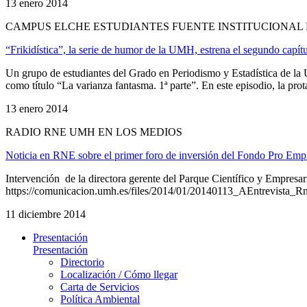
13 enero 2014
CAMPUS ELCHE ESTUDIANTES FUENTE INSTITUCIONAL 
“Frikidística”, la serie de humor de la UMH, estrena el segundo capít
Un grupo de estudiantes del Grado en Periodismo y Estadística de la 
como título “La varianza fantasma. 1ª parte”. En este episodio, la prot
13 enero 2014
RADIO RNE UMH EN LOS MEDIOS
Noticia en RNE sobre el primer foro de inversión del Fondo Pro Emp
Intervención de la directora gerente del Parque Científico y Empresa
https://comunicacion.umh.es/files/2014/01/20140113_AEntrevista
11 diciembre 2014
Presentación
Presentación
Directorio
Localización / Cómo llegar
Carta de Servicios
Política Ambiental