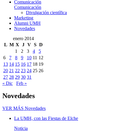
Comunicación
Comunicación
Divulgación científica
Marketing
Alumni UMH
Novedades
enero 2014
L
M
X
J
V
S
D
1
2
3
4
5
6
7
8
9
10
11
12
13
14
15
16
17
18
19
20
21
22
23
24
25
26
27
28
29
30
31
« Dic
Feb »
Novedades
VER MÁS
Novedades
La UMH, con las Fiestas de Elche
Noticia