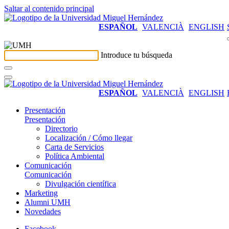
Saltar al contenido principal
ESPAÑOL
VALENCIÀ
ENGLISH
Introduce tu búsqueda
ESPAÑOL
VALENCIÀ
ENGLISH
Presentación
Presentación
Directorio
Localización / Cómo llegar
Carta de Servicios
Política Ambiental
Comunicación
Comunicación
Divulgación científica
Marketing
Alumni UMH
Novedades
Facebook