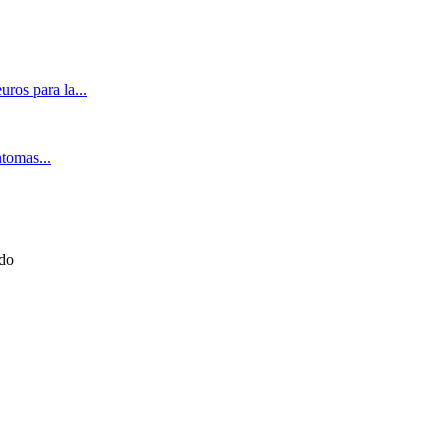
ros para la...
ntomas...
ado