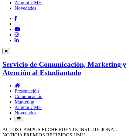
Alumni UMH
Novedades
Facebook
Twitter
YouTube
Instagram
LinkedIn
Servicio de Comunicación, Marketing y
Atención al Estudiantado
Servicio
de
Presentación
Comunicación,
Comunicación
Marketing
Marketing
y
Alumni UMH
Atención
Novedades
al
Estudiantado
ACTOS CAMPUS ELCHE FUENTE INSTITUCIONAL
NOTICIA PREMIOS RECIBIDOS UMH