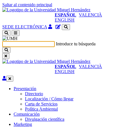
Saltar al contenido principal
ESPAÑOL
VALENCIÀ
ENGLISH
Acceso
Gestor
SEDE ELECTRÓNICA
identificado
de
(abre
contenidos
en
del
Introduce tu búsqueda
ventana
sitio
nueva)
ESPAÑOL
VALENCIÀ
ENGLISH
Editar
Presentación
Presentación
Directorio
Localización / Cómo llegar
Carta de Servicios
Política Ambiental
Comunicación
Comunicación
Divulgación científica
Marketing