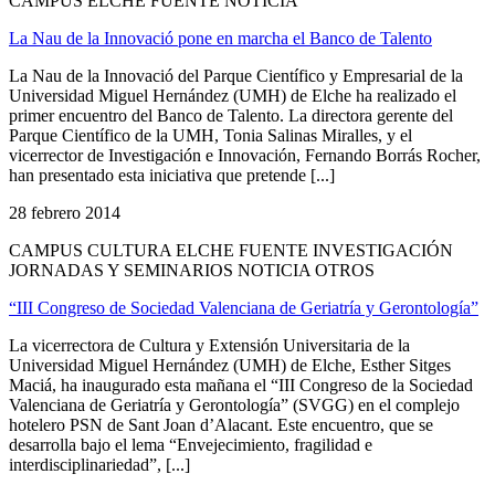
CAMPUS ELCHE FUENTE NOTICIA
La Nau de la Innovació pone en marcha el Banco de Talento
La Nau de la Innovació del Parque Científico y Empresarial de la
Universidad Miguel Hernández (UMH) de Elche ha realizado el
primer encuentro del Banco de Talento. La directora gerente del
Parque Científico de la UMH, Tonia Salinas Miralles, y el
vicerrector de Investigación e Innovación, Fernando Borrás Rocher,
han presentado esta iniciativa que pretende [...]
28 febrero 2014
CAMPUS CULTURA ELCHE FUENTE INVESTIGACIÓN
JORNADAS Y SEMINARIOS NOTICIA OTROS
“III Congreso de Sociedad Valenciana de Geriatría y Gerontología”
La vicerrectora de Cultura y Extensión Universitaria de la
Universidad Miguel Hernández (UMH) de Elche, Esther Sitges
Maciá, ha inaugurado esta mañana el “III Congreso de la Sociedad
Valenciana de Geriatría y Gerontología” (SVGG) en el complejo
hotelero PSN de Sant Joan d’Alacant. Este encuentro, que se
desarrolla bajo el lema “Envejecimiento, fragilidad e
interdisciplinariedad”, [...]