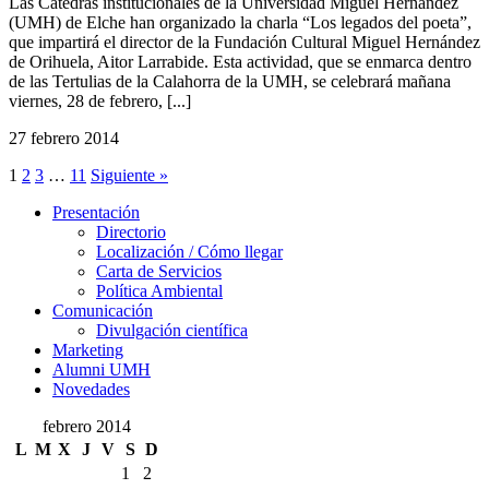
Las Cátedras institucionales de la Universidad Miguel Hernández
(UMH) de Elche han organizado la charla “Los legados del poeta”,
que impartirá el director de la Fundación Cultural Miguel Hernández
de Orihuela, Aitor Larrabide. Esta actividad, que se enmarca dentro
de las Tertulias de la Calahorra de la UMH, se celebrará mañana
viernes, 28 de febrero, [...]
27 febrero 2014
1
2
3
…
11
Siguiente »
Presentación
Presentación
Directorio
Localización / Cómo llegar
Carta de Servicios
Política Ambiental
Comunicación
Comunicación
Divulgación científica
Marketing
Alumni UMH
Novedades
febrero 2014
L
M
X
J
V
S
D
1
2