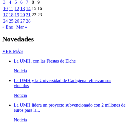
3
4
5
6
7
8
9
10
11
12
13
14
15
16
17
18
19
20
21
22
23
24
25
26
27
28
« Ene
Mar »
Novedades
Novedades
VER MÁS
La UMH, con las Fiestas de Elche
Noticia
La UMH y la Universidad de Cartagena refuerzan sus
vínculos
Noticia
La UMH lidera un proyecto subvencionado con 2 millones de
euros para la...
Noticia