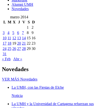
Marketing
Alumni UMH
Novedades
marzo 2014
L
M
X
J
V
S
D
1
2
3
4
5
6
7
8
9
10
11
12
13
14
15
16
17
18
19
20
21
22
23
24
25
26
27
28
29
30
31
« Feb
Abr »
Novedades
VER MÁS
Novedades
La UMH, con las Fiestas de Elche
Noticia
La UMH y la Universidad de Cartagena refuerzan sus