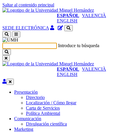
Saltar al contenido principal
ESPAÑOL
VALENCIÀ
ENGLISH
Acceso
Gestor
SEDE ELECTRÓNICA
identificado
de
(abre
contenidos
en
del
Introduce tu búsqueda
ventana
sitio
nueva)
ESPAÑOL
VALENCIÀ
ENGLISH
Editar
Presentación
Presentación
Directorio
Localización / Cómo llegar
Carta de Servicios
Política Ambiental
Comunicación
Comunicación
Divulgación científica
Marketing