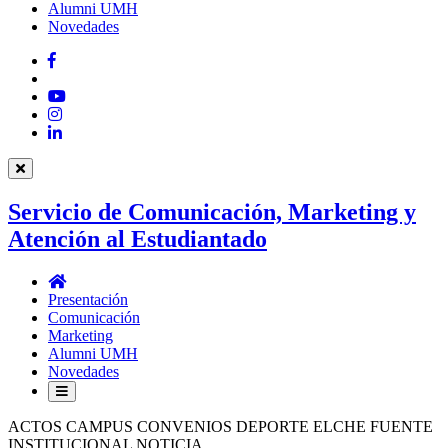
Alumni UMH
Novedades
Facebook
Twitter
YouTube
Instagram
LinkedIn
Servicio de Comunicación, Marketing y
Atención al Estudiantado
Servicio
de
Presentación
Comunicación,
Comunicación
Marketing
Marketing
y
Alumni UMH
Atención
Novedades
al
Estudiantado
ACTOS CAMPUS CONVENIOS DEPORTE ELCHE FUENTE
INSTITUCIONAL NOTICIA