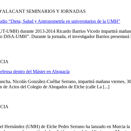
D'ALACANT SEMINARIOS Y JORNADAS
studio “Dieta, Salud y Antropometría en universitarios de la UMH”
UT-UMH) durante 2013-2014 Ricardo Barrios Vicedo impartirá mañana v
dio DiSA-UMH”. Durante la jornada, el investigador Barrios presentará l
ICIA
defensa dentro del Máster en Abogacía
ancha, Nicolás González-Cuéllar Serrano, impartirá mañana viernes, 30 d
lón de Actos del Colegio de Abogados de Elche (calle La [...]
ICIA
 Hernández (UMH) de Elche Pedro Serrano ha lanzado en Murcia la edic