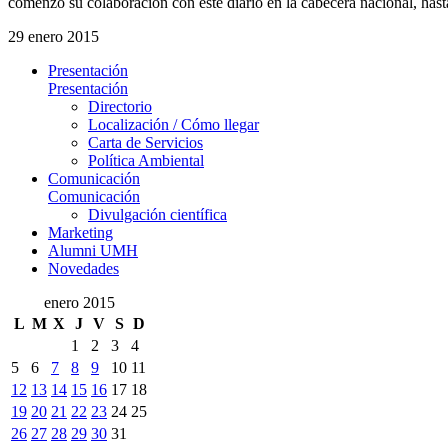
comenzó su colaboración con este diario en la cabecera nacional, hasta 
29 enero 2015
Presentación
Presentación
Directorio
Localización / Cómo llegar
Carta de Servicios
Política Ambiental
Comunicación
Comunicación
Divulgación científica
Marketing
Alumni UMH
Novedades
enero 2015
L
M
X
J
V
S
D
1
2
3
4
5
6
7
8
9
10
11
12
13
14
15
16
17
18
19
20
21
22
23
24
25
26
27
28
29
30
31