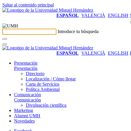
Saltar al contenido principal
ESPAÑOL
VALENCIÀ
ENGLISH
Introduce tu búsqueda
ESPAÑOL
VALENCIÀ
ENGLISH
Presentación
Presentación
Directorio
Localización / Cómo llegar
Carta de Servicios
Política Ambiental
Comunicación
Comunicación
Divulgación científica
Marketing
Alumni UMH
Novedades
Facebook