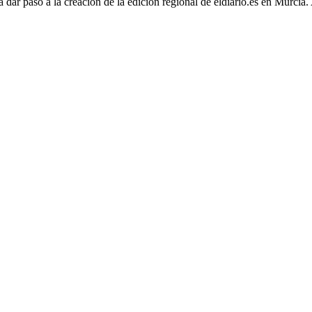
dar paso a la creación de la edición regional de eldiario.es en Murcia. A