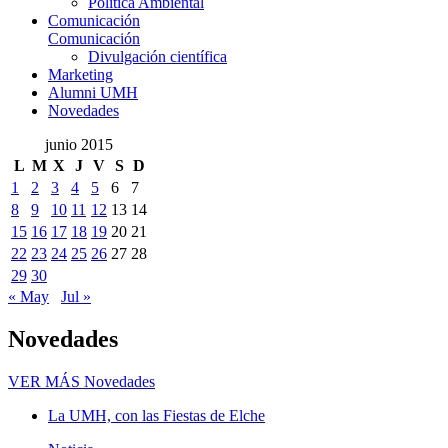
Política Ambiental
Comunicación
Comunicación
Divulgación científica
Marketing
Alumni UMH
Novedades
junio 2015
L
M
X
J
V
S
D
1
2
3
4
5
6
7
8
9
10
11
12
13
14
15
16
17
18
19
20
21
22
23
24
25
26
27
28
29
30
« May
Jul »
Novedades
VER MÁS
Novedades
La UMH, con las Fiestas de Elche