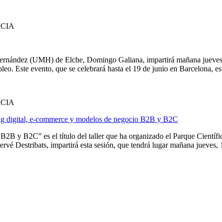
ICIA
ernández (UMH) de Elche, Domingo Galiana, impartirá mañana jueves, 1
eo. Este evento, que se celebrará hasta el 19 de junio en Barcelona, est
ICIA
ting digital, e-commerce y modelos de negocio B2B y B2C
 B2B y B2C” es el título del taller que ha organizado el Parque Cient
 Destribats, impartirá esta sesión, que tendrá lugar mañana jueves, 18