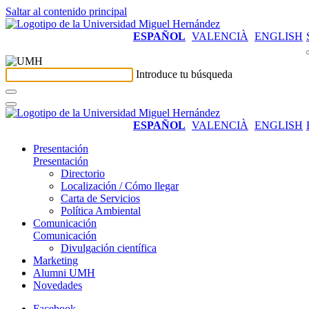
Saltar al contenido principal
ESPAÑOL
VALENCIÀ
ENGLISH
Introduce tu búsqueda
ESPAÑOL
VALENCIÀ
ENGLISH
Presentación
Presentación
Directorio
Localización / Cómo llegar
Carta de Servicios
Política Ambiental
Comunicación
Comunicación
Divulgación científica
Marketing
Alumni UMH
Novedades
Facebook