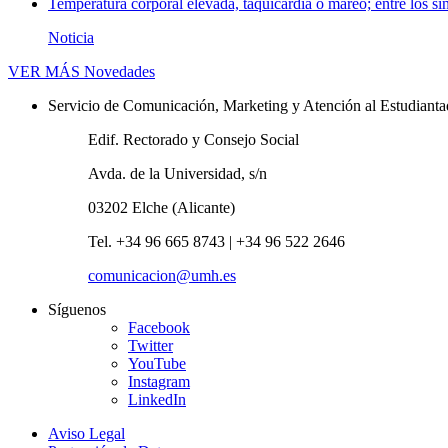
Temperatura corporal elevada, taquicardia o mareo; entre los sí
Noticia
VER MÁS
Novedades
Servicio de Comunicación, Marketing y Atención al Estudiant
Edif. Rectorado y Consejo Social
Avda. de la Universidad, s/n
03202 Elche (Alicante)
Tel. +34 96 665 8743 | +34 96 522 2646
comunicacion@umh.es
Síguenos
Facebook
Twitter
YouTube
Instagram
LinkedIn
Aviso Legal