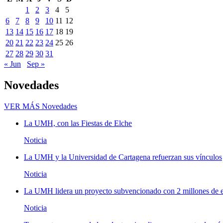
1
2
3
4
5
6
7
8
9
10
11
12
13
14
15
16
17
18
19
20
21
22
23
24
25
26
27
28
29
30
31
« Jun
Sep »
Novedades
VER MÁS
Novedades
La UMH, con las Fiestas de Elche
Noticia
La UMH y la Universidad de Cartagena refuerzan sus vínculos
Noticia
La UMH lidera un proyecto subvencionado con 2 millones de eu
Noticia