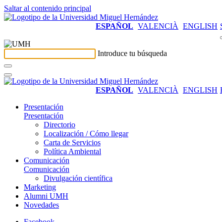
Saltar al contenido principal
ESPAÑOL
VALENCIÀ
ENGLISH
Introduce tu búsqueda
ESPAÑOL
VALENCIÀ
ENGLISH
Presentación
Presentación
Directorio
Localización / Cómo llegar
Carta de Servicios
Política Ambiental
Comunicación
Comunicación
Divulgación científica
Marketing
Alumni UMH
Novedades
Facebook