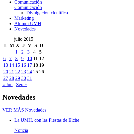
Comunicación
Comunicación
Divulgación científica
Marketing
Alumni UMH
Novedades
julio 2015
L
M
X
J
V
S
D
1
2
3
4
5
6
7
8
9
10
11
12
13
14
15
16
17
18
19
20
21
22
23
24
25
26
27
28
29
30
31
« Jun
Sep »
Novedades
VER MÁS
Novedades
La UMH, con las Fiestas de Elche
Noticia