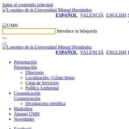
Saltar al contenido principal
ESPAÑOL
VALENCIÀ
ENGLISH
Introduce tu búsqueda
ESPAÑOL
VALENCIÀ
ENGLISH
Presentación
Presentación
Directorio
Localización / Cómo llegar
Carta de Servicios
Política Ambiental
Comunicación
Comunicación
Divulgación científica
Marketing
Alumni UMH
Novedades
Facebook