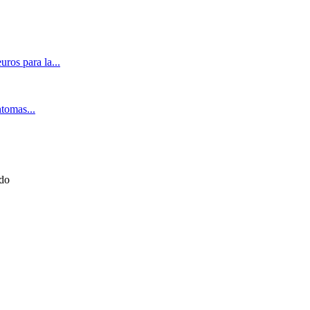
ros para la...
ntomas...
ado