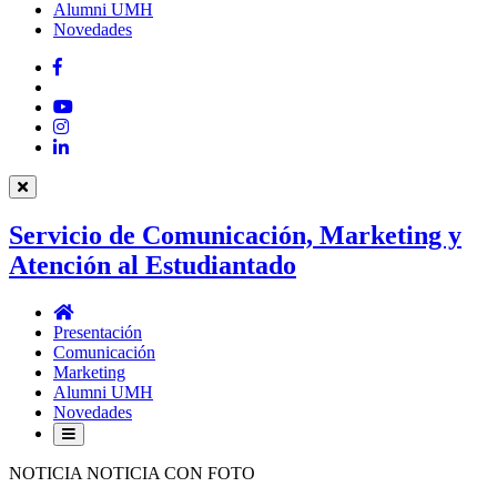
Alumni UMH
Novedades
Facebook
Twitter
YouTube
Instagram
LinkedIn
Servicio de Comunicación, Marketing y
Atención al Estudiantado
Servicio
de
Presentación
Comunicación,
Comunicación
Marketing
Marketing
y
Alumni UMH
Atención
Novedades
al
Estudiantado
NOTICIA NOTICIA CON FOTO