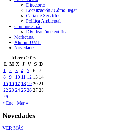
Presentación
Directorio
Localización / Cómo llegar
Carta de Servicios
Política Ambiental
Comunicación
Comunicación
Divulgación científica
Marketing
Alumni UMH
Novedades
febrero 2016
L
M
X
J
V
S
D
1
2
3
4
5
6
7
8
9
10
11
12
13
14
15
16
17
18
19
20
21
22
23
24
25
26
27
28
29
« Ene
Mar »
Novedades
Novedades
VER MÁS