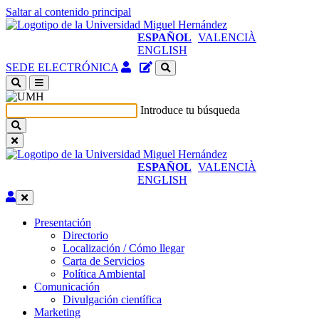
Saltar al contenido principal
ESPAÑOL
VALENCIÀ
ENGLISH
Acceso
Gestor
SEDE ELECTRÓNICA
identificado
de
(abre
contenidos
en
del
Introduce tu búsqueda
ventana
sitio
nueva)
ESPAÑOL
VALENCIÀ
ENGLISH
Editar
Presentación
Presentación
Directorio
Localización / Cómo llegar
Carta de Servicios
Política Ambiental
Comunicación
Comunicación
Divulgación científica
Marketing