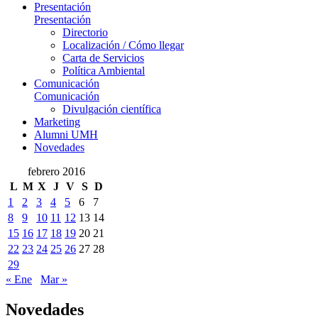
Presentación
Presentación
Directorio
Localización / Cómo llegar
Carta de Servicios
Política Ambiental
Comunicación
Comunicación
Divulgación científica
Marketing
Alumni UMH
Novedades
febrero 2016
L
M
X
J
V
S
D
1
2
3
4
5
6
7
8
9
10
11
12
13
14
15
16
17
18
19
20
21
22
23
24
25
26
27
28
29
« Ene
Mar »
Novedades