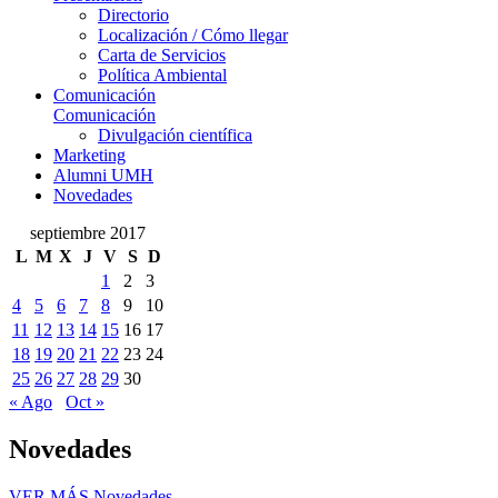
Directorio
Localización / Cómo llegar
Carta de Servicios
Política Ambiental
Comunicación
Comunicación
Divulgación científica
Marketing
Alumni UMH
Novedades
septiembre 2017
L
M
X
J
V
S
D
1
2
3
4
5
6
7
8
9
10
11
12
13
14
15
16
17
18
19
20
21
22
23
24
25
26
27
28
29
30
« Ago
Oct »
Novedades
VER MÁS
Novedades