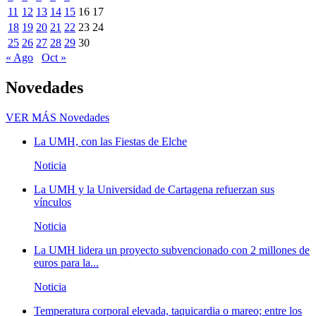
11
12
13
14
15
16
17
18
19
20
21
22
23
24
25
26
27
28
29
30
« Ago
Oct »
Novedades
VER MÁS
Novedades
La UMH, con las Fiestas de Elche
Noticia
La UMH y la Universidad de Cartagena refuerzan sus
vínculos
Noticia
La UMH lidera un proyecto subvencionado con 2 millones de
euros para la...
Noticia
Temperatura corporal elevada, taquicardia o mareo; entre los