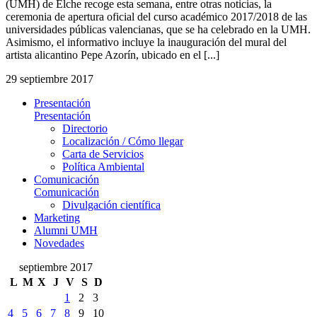
(UMH) de Elche recoge esta semana, entre otras noticias, la
ceremonia de apertura oficial del curso académico 2017/2018 de las
universidades públicas valencianas, que se ha celebrado en la UMH.
Asimismo, el informativo incluye la inauguración del mural del
artista alicantino Pepe Azorín, ubicado en el [...]
29 septiembre 2017
Presentación
Presentación
Directorio
Localización / Cómo llegar
Carta de Servicios
Política Ambiental
Comunicación
Comunicación
Divulgación científica
Marketing
Alumni UMH
Novedades
septiembre 2017
L
M
X
J
V
S
D
1
2
3
4
5
6
7
8
9
10