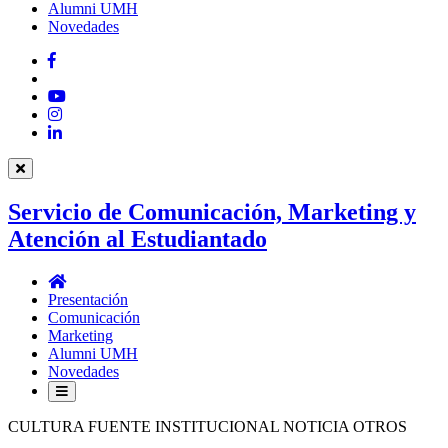
Alumni UMH
Novedades
Facebook
Twitter
YouTube
Instagram
LinkedIn
Servicio de Comunicación, Marketing y
Atención al Estudiantado
Servicio
de
Presentación
Comunicación,
Comunicación
Marketing
Marketing
y
Alumni UMH
Atención
Novedades
al
Estudiantado
CULTURA FUENTE INSTITUCIONAL NOTICIA OTROS