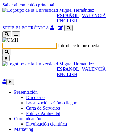
Saltar al contenido principal
ESPAÑOL
VALENCIÀ
ENGLISH
Acceso
Gestor
SEDE ELECTRÓNICA
identificado
de
(abre
contenidos
en
del
Introduce tu búsqueda
ventana
sitio
nueva)
ESPAÑOL
VALENCIÀ
ENGLISH
Editar
Presentación
Presentación
Directorio
Localización / Cómo llegar
Carta de Servicios
Política Ambiental
Comunicación
Comunicación
Divulgación científica
Marketing