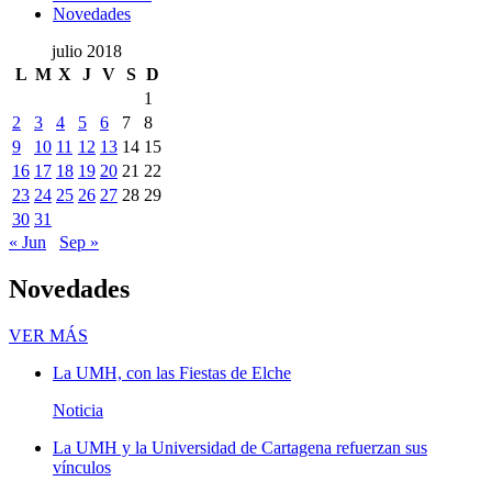
Novedades
julio 2018
L
M
X
J
V
S
D
1
2
3
4
5
6
7
8
9
10
11
12
13
14
15
16
17
18
19
20
21
22
23
24
25
26
27
28
29
30
31
« Jun
Sep »
Novedades
Novedades
VER MÁS
La UMH, con las Fiestas de Elche
Noticia
La UMH y la Universidad de Cartagena refuerzan sus
vínculos