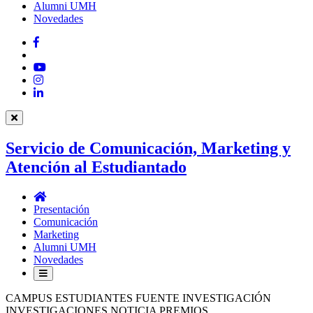
Alumni UMH
Novedades
Facebook
Twitter
YouTube
Instagram
LinkedIn
Servicio de Comunicación, Marketing y
Atención al Estudiantado
Servicio
de
Presentación
Comunicación,
Comunicación
Marketing
Marketing
y
Alumni UMH
Atención
Novedades
al
Estudiantado
CAMPUS ESTUDIANTES FUENTE INVESTIGACIÓN
INVESTIGACIONES NOTICIA PREMIOS