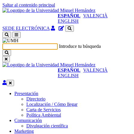
Saltar al contenido principal
ESPAÑOL
VALENCIÀ
ENGLISH
Acceso
Gestor
SEDE ELECTRÓNICA
identificado
de
(abre
contenidos
en
del
Introduce tu búsqueda
ventana
sitio
nueva)
ESPAÑOL
VALENCIÀ
ENGLISH
Editar
Presentación
Presentación
Directorio
Localización / Cómo llegar
Carta de Servicios
Política Ambiental
Comunicación
Comunicación
Divulgación científica
Marketing