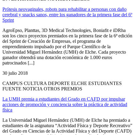
Prótesis neovaginales, robots para rehabilitar a personas con daño
cerebral y snacks sanos, entre los ganadores de la primera fase del 6º
Sprint
AgroEpso, Planttas, 3D Medical Technologies, Boniafit e iDRha
son los cinco proyectos premiados en la primera fase de la 6ª edición
del Sprint de Creación de Empresas, el programa de
emprendimiento impulsado por el Parque Científico de la
Universidad Miguel Hernández (UMH) de Elche. Cada proyecto
ganador obtendrá una dotación económica de 1.000 euros
patrocinados [...]
30 julio 2018
CAMPUS CULTURA DEPORTE ELCHE ESTUDIANTES
FUENTE NOTICIA OTROS PREMIOS
La UMH premia a estudiantes del Grado en CAFD por impulsar
acciones de promoción y conciencia sobre la práctica de actividad
física
La Universidad Miguel Hernández (UMH) de Elche ha premiado a
estudiantes de la asignatura “Actividad Física y Deporte Recreativo”
del Grado en Ciencias de la Actividad Física y del Deporte (CAFD)