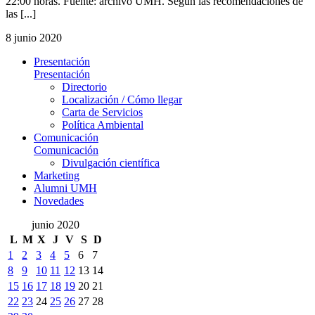
22:00 horas. Fuente: archivo UMH. Según las recomendaciones de
las [...]
8 junio 2020
Presentación
Presentación
Directorio
Localización / Cómo llegar
Carta de Servicios
Política Ambiental
Comunicación
Comunicación
Divulgación científica
Marketing
Alumni UMH
Novedades
junio 2020
L
M
X
J
V
S
D
1
2
3
4
5
6
7
8
9
10
11
12
13
14
15
16
17
18
19
20
21
22
23
24
25
26
27
28