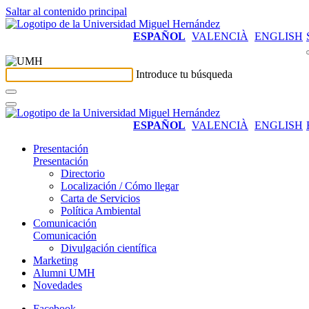
Saltar al contenido principal
ESPAÑOL
VALENCIÀ
ENGLISH
Introduce tu búsqueda
ESPAÑOL
VALENCIÀ
ENGLISH
Presentación
Presentación
Directorio
Localización / Cómo llegar
Carta de Servicios
Política Ambiental
Comunicación
Comunicación
Divulgación científica
Marketing
Alumni UMH
Novedades
Facebook