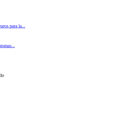
ros para la...
ntomas...
ado