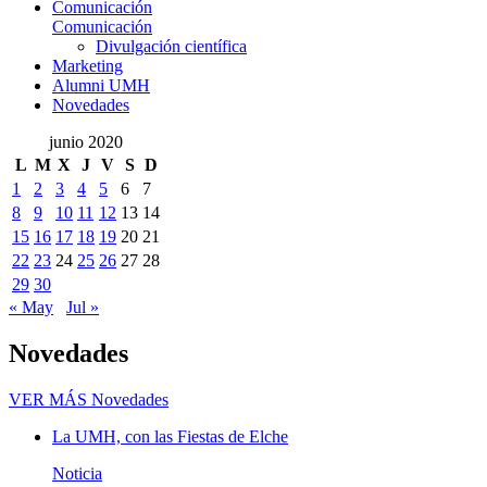
Comunicación
Comunicación
Divulgación científica
Marketing
Alumni UMH
Novedades
junio 2020
L
M
X
J
V
S
D
1
2
3
4
5
6
7
8
9
10
11
12
13
14
15
16
17
18
19
20
21
22
23
24
25
26
27
28
29
30
« May
Jul »
Novedades
VER MÁS
Novedades
La UMH, con las Fiestas de Elche
Noticia