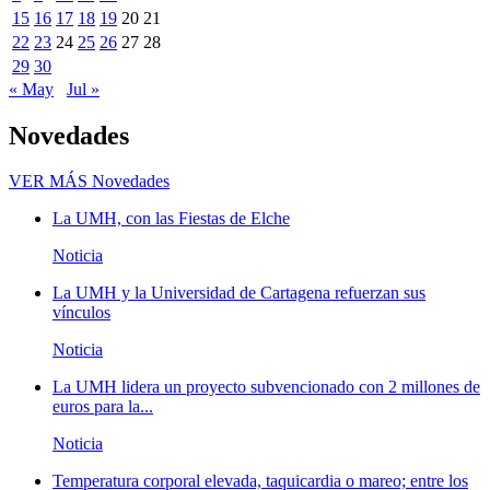
15
16
17
18
19
20
21
22
23
24
25
26
27
28
29
30
« May
Jul »
Novedades
VER MÁS
Novedades
La UMH, con las Fiestas de Elche
Noticia
La UMH y la Universidad de Cartagena refuerzan sus
vínculos
Noticia
La UMH lidera un proyecto subvencionado con 2 millones de
euros para la...
Noticia
Temperatura corporal elevada, taquicardia o mareo; entre los