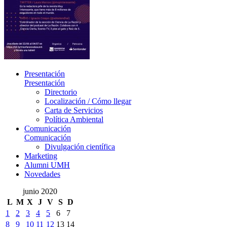
Presentación
Presentación
Directorio
Localización / Cómo llegar
Carta de Servicios
Política Ambiental
Comunicación
Comunicación
Divulgación científica
Marketing
Alumni UMH
Novedades
junio 2020
L
M
X
J
V
S
D
1
2
3
4
5
6
7
8
9
10
11
12
13
14