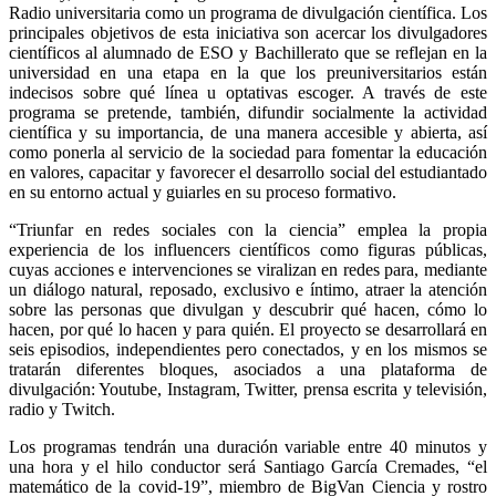
Radio universitaria como un programa de divulgación científica. Los
principales objetivos de esta iniciativa son acercar los divulgadores
científicos al alumnado de ESO y Bachillerato que se reflejan en la
universidad en una etapa en la que los preuniversitarios están
indecisos sobre qué línea u optativas escoger. A través de este
programa se pretende, también, difundir socialmente la actividad
científica y su importancia, de una manera accesible y abierta, así
como ponerla al servicio de la sociedad para fomentar la educación
en valores, capacitar y favorecer el desarrollo social del estudiantado
en su entorno actual y guiarles en su proceso formativo.
“Triunfar en redes sociales con la ciencia” emplea la propia
experiencia de los influencers científicos como figuras públicas,
cuyas acciones e intervenciones se viralizan en redes para, mediante
un diálogo natural, reposado, exclusivo e íntimo, atraer la atención
sobre las personas que divulgan y descubrir qué hacen, cómo lo
hacen, por qué lo hacen y para quién. El proyecto se desarrollará en
seis episodios, independientes pero conectados, y en los mismos se
tratarán diferentes bloques, asociados a una plataforma de
divulgación: Youtube, Instagram, Twitter, prensa escrita y televisión,
radio y Twitch.
Los programas tendrán una duración variable entre 40 minutos y
una hora y el hilo conductor será Santiago García Cremades, “el
matemático de la covid-19”, miembro de BigVan Ciencia y rostro