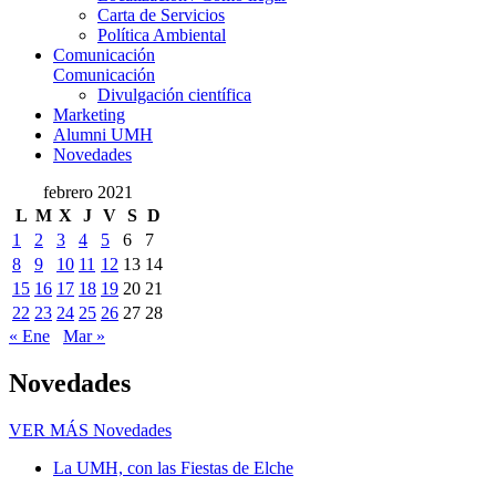
Carta de Servicios
Política Ambiental
Comunicación
Comunicación
Divulgación científica
Marketing
Alumni UMH
Novedades
febrero 2021
L
M
X
J
V
S
D
1
2
3
4
5
6
7
8
9
10
11
12
13
14
15
16
17
18
19
20
21
22
23
24
25
26
27
28
« Ene
Mar »
Novedades
VER MÁS
Novedades
La UMH, con las Fiestas de Elche