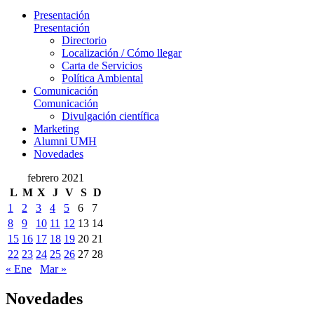
Presentación
Presentación
Directorio
Localización / Cómo llegar
Carta de Servicios
Política Ambiental
Comunicación
Comunicación
Divulgación científica
Marketing
Alumni UMH
Novedades
febrero 2021
L
M
X
J
V
S
D
1
2
3
4
5
6
7
8
9
10
11
12
13
14
15
16
17
18
19
20
21
22
23
24
25
26
27
28
« Ene
Mar »
Novedades