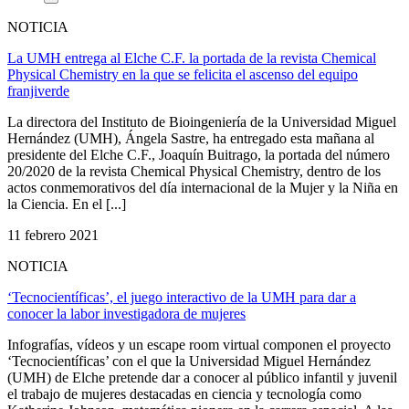
NOTICIA
La UMH entrega al Elche C.F. la portada de la revista Chemical
Physical Chemistry en la que se felicita el ascenso del equipo
franjiverde
La directora del Instituto de Bioingeniería de la Universidad Miguel
Hernández (UMH), Ángela Sastre, ha entregado esta mañana al
presidente del Elche C.F., Joaquín Buitrago, la portada del número
20/2020 de la revista Chemical Physical Chemistry, dentro de los
actos conmemorativos del día internacional de la Mujer y la Niña en
la Ciencia. En el [...]
11 febrero 2021
NOTICIA
‘Tecnocientíficas’, el juego interactivo de la UMH para dar a
conocer la labor investigadora de mujeres
Infografías, vídeos y un escape room virtual componen el proyecto
‘Tecnocientíficas’ con el que la Universidad Miguel Hernández
(UMH) de Elche pretende dar a conocer al público infantil y juvenil
el trabajo de mujeres destacadas en ciencia y tecnología como