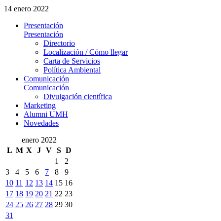
14 enero 2022
Presentación
Presentación
Directorio
Localización / Cómo llegar
Carta de Servicios
Política Ambiental
Comunicación
Comunicación
Divulgación científica
Marketing
Alumni UMH
Novedades
enero 2022
L
M
X
J
V
S
D
1
2
3
4
5
6
7
8
9
10
11
12
13
14
15
16
17
18
19
20
21
22
23
24
25
26
27
28
29
30
31