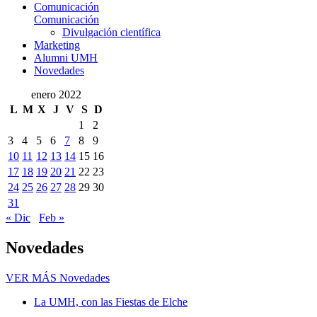
Comunicación
Comunicación
Divulgación científica
Marketing
Alumni UMH
Novedades
enero 2022
L
M
X
J
V
S
D
1
2
3
4
5
6
7
8
9
10
11
12
13
14
15
16
17
18
19
20
21
22
23
24
25
26
27
28
29
30
31
« Dic
Feb »
Novedades
VER MÁS
Novedades
La UMH, con las Fiestas de Elche