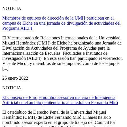
NOTICIA
Miembros de equipos de dirección de la UMH participan en el
campus de Elche en una jornada de divulgación de actividades del
Programa AIEFI
El Vicerrectorado de Relaciones Internacionales de la Universidad
Miguel Hernández (UMH) de Elche ha organizado una Jornada de
Divulgación de Actividades del Programa de Ayudas para la
Internacionalización de Escuelas, Facultades e Institutos de
investigación (AIEFI). En esta sesión han participado el vicerrector,
Vicente Micol, y miembros de su equipo; así como de los equipos
[...]
26 enero 2022
NOTICIA
El Consejo de Europa nombra asesor en materia de Inteligencia
Artificial en el ámbito penitenciario al catedrático Fernando Miró
El catedrático de Derecho Penal de la Universidad Miguel
Hernández (UMH) de Elche Fernando Miró Llinares ha sido
nombrado asesor experto en el grupo de trabajo del Council for